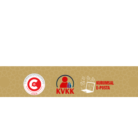
T.C. Enerji ve Tabii Kaynaklar Bakanlığı © Tüm Hakları Saklıdır.
Nasuh Akar Mahallesi Türkocağı Caddesi No:2 06520
Çankaya/Ankara/TÜRKİYE
0 (312) 546 46 46
0 (312) 222 57 60