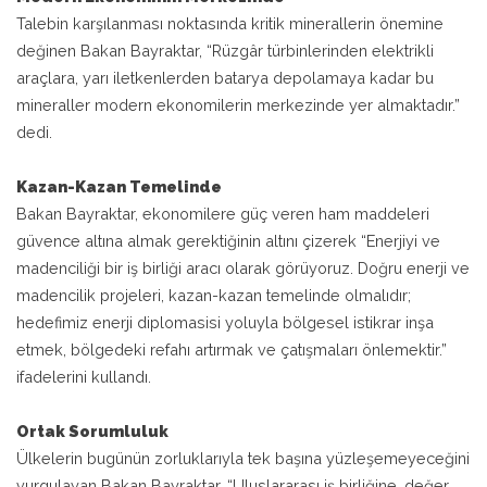
Talebin karşılanması noktasında kritik minerallerin önemine
değinen Bakan Bayraktar, “Rüzgâr türbinlerinden elektrikli
araçlara, yarı iletkenlerden batarya depolamaya kadar bu
mineraller modern ekonomilerin merkezinde yer almaktadır.”
dedi.
Kazan-Kazan Temelinde
Bakan Bayraktar, ekonomilere güç veren ham maddeleri
güvence altına almak gerektiğinin altını çizerek “Enerjiyi ve
madenciliği bir iş birliği aracı olarak görüyoruz. Doğru enerji ve
madencilik projeleri, kazan-kazan temelinde olmalıdır;
hedefimiz enerji diplomasisi yoluyla bölgesel istikrar inşa
etmek, bölgedeki refahı artırmak ve çatışmaları önlemektir.”
ifadelerini kullandı.
Ortak Sorumluluk
Ülkelerin bugünün zorluklarıyla tek başına yüzleşemeyeceğini
vurgulayan Bakan Bayraktar, “Uluslararası iş birliğine, değer