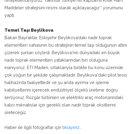
nihayetlendiriyoruz. Yakında Türkiye'nin kapsamlı Kritik Ham
Maddeler stratejisini resmi olarak açıklayacağız.” yorumunu
yaptı.
Temel Taşı Beylikova
Bakan Bayraktar, Eskişehir Beylikova’daki nadir toprak
elementleri sahasının bu stratejinin temel taşı olduğunun altını
çizerek şunları söyledi: Beylikova'nın dünyadaki en büyük
nadir toprak elementleri yataklarından biri olduğuna
inanıyoruz. ETİ Maden, ortaklarıyla birlikte bu konu üzerinde
çok yoğun bir şekilde çalışmaktadır. Beylikova'daki pilot tesis
halihazırda faaliyettedir ve şu anda ayırma ve işleme
kabiliyetlerini içerecek endüstriyel ölçekli üretime doğru
ilerliyoruz. Rüzgâr türbinleri ve elektrikli araç motorlarındaki
kalıcı mıknatıslar için gerekli olan nadir toprak oksitlerini
üreteceğiz.
Haber ile ilgili fotoğraflar için
tıklayınız…