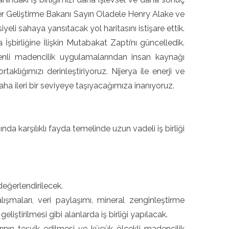
ller Geliştirme Bakanı Sayın Oladele Henry Alake ve
eli sahaya yansıtacak yol haritasını istişare ettik.
şbirliğine İlişkin Mutabakat Zaptı’nı güncelledik.
venli madencilik uygulamalarından insan kaynağı
aklığımızı derinleştiriyoruz. Nijerya ile enerji ve
aha ileri bir seviyeye taşıyacağımıza inanıyoruz.
nda karşılıklı fayda temelinde uzun vadeli iş birliği
 değerlendirilecek.
çalışmaları, veri paylaşımı, mineral zenginleştirme
eliştirilmesi gibi alanlarda iş birliği yapılacak.
arının teşvik edilmesi ve küçük ölçekli madencilik