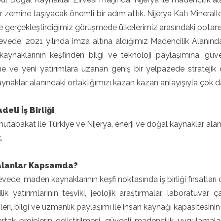
ir zemine taşıyacak önemli bir adım attık. Nijerya Katı Minera
e gerçekleştirdiğimiz görüşmede ülkelerimiz arasındaki potansiy
vede, 2021 yılında imza altına aldığımız Madencilik Alanında İ
aynaklarının keşfinden bilgi ve teknoloji paylaşımına, gü
ne ve yeni yatırımlara uzanan geniş bir yelpazede stratejik ort
ynaklar alanındaki ortaklığımızı kazan kazan anlayışıyla çok d
deli İş Birliği
mutabakat ile Türkiye ve Nijerya, enerji ve doğal kaynaklar alanı
.
Alanlar Kapsamda?
vede; maden kaynaklarının keşfi noktasında iş birliği fırsatları
ik yatırımlarının teşviki, jeolojik araştırmalar, laboratuvar 
leri, bilgi ve uzmanlık paylaşımı ile insan kaynağı kapasitesinin g
ortak projelerin geliştirilmesi, güvenli madencilik uygulamal