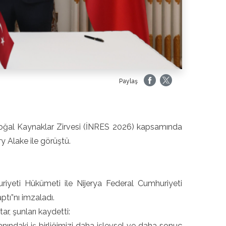
Paylaş
l Doğal Kaynaklar Zirvesi (İNRES 2026) kapsamında
ry Alake ile görüştü.
iyeti Hükümeti ile Nijerya Federal Cumhuriyeti
ptı”nı imzaladı.
r, şunları kaydetti:
anındaki iş birliğimizi daha işlevsel ve daha sonuç