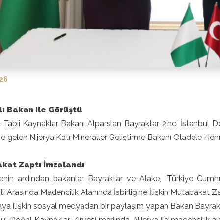
026
lı Bakan ile Görüştü
e Tabii Kaynaklar Bakanı Alparslan Bayraktar, 2’nci İstanbu
ye gelen Nijerya Katı Mineraller Geliştirme Bakanı Oladele Hen
kat Zaptı İmzalandı
nin ardından bakanlar Bayraktar ve Alake, “Türkiye Cumhur
 Arasında Madencilik Alanında İşbirliğine İlişkin Mutabakat Za
a ilişkin sosyal medyadan bir paylaşım yapan Bakan Bayrakta
bul Doğal Kaynaklar Zirvesi marjında, Nijerya ile madencilik al