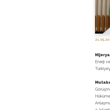
21.05.2
Nijerya
Enerji v
Türkiye’
Mutaba
Görüşme
Hükümeti
Anlaşmay
2. İstan