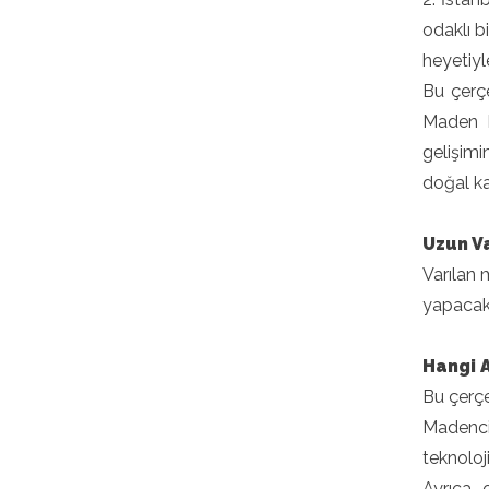
odaklı b
heyetiyl
Bu çerçe
Maden k
gelişimi
doğal ka
Uzun Va
Varılan 
yapacak
Hangi 
Bu çerçe
Madencil
teknoloji
Ayrıca, 