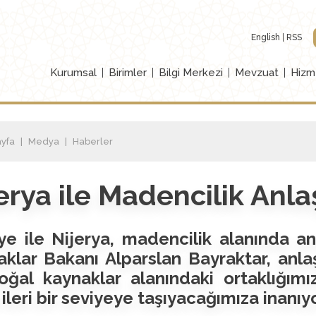
English
RSS
Kurumsal
Birimler
Bilgi Merkezi
Mevzuat
Hizm
yfa
Medya
Haberler
erya ile Madencilik Anl
ye ile Nijerya, madencilik alanında an
klar Bakanı Alparslan Bayraktar, anlaş
oğal kaynaklar alanındaki ortaklığımı
ileri bir seviyeye taşıyacağımıza inanıyo