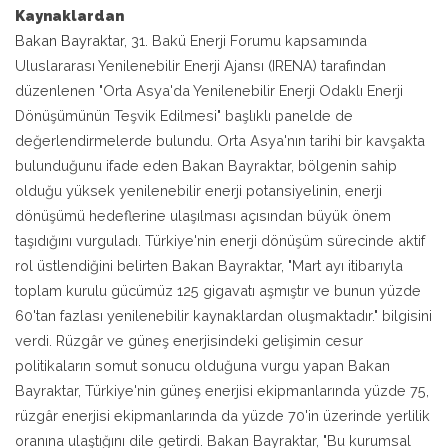
Kaynaklardan
Bakan Bayraktar,
31. Bakü Enerji Forumu kapsamında
Uluslararası Yenilenebilir Enerji Ajansı (IRENA) tarafından
düzenlenen "Orta Asya'da Yenilenebilir Enerji Odaklı Enerji
Dönüşümünün Teşvik Edilmesi" başlıklı panelde de
değerlendirmelerde bulundu.
Orta Asya'nın tarihi bir kavşakta
bulunduğunu ifade eden Bakan Bayraktar, bölgenin sahip
olduğu yüksek yenilenebilir enerji potansiyelinin, enerji
dönüşümü hedeflerine ulaşılması açısından büyük önem
taşıdığını vurguladı.
Türkiye'nin enerji dönüşüm sürecinde aktif
rol üstlendiğini belirten Bakan Bayraktar, "Mart ayı itibarıyla
toplam kurulu gücümüz 125 gigavatı aşmıştır ve bunun yüzde
60'tan fazlası yenilenebilir kaynaklardan oluşmaktadır." bilgisini
verdi.
Rüzgâr ve güneş enerjisindeki gelişimin cesur
politikaların somut sonucu olduğuna vurgu yapan Bakan
Bayraktar, Türkiye'nin güneş enerjisi ekipmanlarında yüzde 75,
rüzgâr enerjisi ekipmanlarında da yüzde 70'in üzerinde yerlilik
oranına ulaştığını dile getirdi. Bakan Bayraktar, "Bu kurumsal