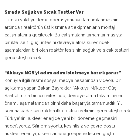
Sırada Soğuk ve Sıcak Testler Var
Temsili yakıt yükleme operasyonunun tamamlanmasının
ardından reaktörün üst kısmına ait ekipmanların montaj
çalışmalarına geçilecek. Bu çalışmaların tamamlanmasıyla
birlikte ise 1. güç ünitesini devreye alma sürecindeki
aşamalardan biri olan reaktör tesisinin soğuk ve sıcak testleri
gerçekleştirilecek.
“Akkuyu NGS’yi adım adım işletmeye hazırlıyoruz”
Konuyla ilgili resmi sosyal medya hesabından videolu bir
açıklama yapan Bakan Bayraktar, “Akkuyu Nükleer Güç
Santralimizin birinci ünitesinde, devreye alma takviminin en
önemli aşamalarından birini daha başarıyla tamamladık. Yıl
sonuna kadar santralden ilk elektrik üretimini gerçekleştirerek
Türkiye’nin nükleer enerjide yeni bir döneme geçmesini
hedefliyoruz. Sıfır emisyonlu, kesintisiz ve çevre dostu
nükleer enerjiyi, ülkemizin enerji sepetindeki en güçlü