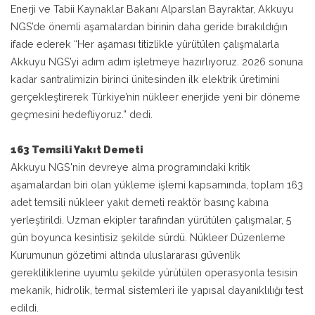
Enerji ve Tabii Kaynaklar Bakanı Alparslan Bayraktar, Akkuyu
NGS’de önemli aşamalardan birinin daha geride bırakıldığın
ifade ederek “Her aşaması titizlikle yürütülen çalışmalarla
Akkuyu NGS’yi adım adım işletmeye hazırlıyoruz. 2026 sonuna
kadar santralimizin birinci ünitesinden ilk elektrik üretimini
gerçekleştirerek Türkiye’nin nükleer enerjide yeni bir döneme
geçmesini hedefliyoruz.” dedi.
163 Temsili Yakıt Demeti
Akkuyu NGS'nin devreye alma programındaki kritik
aşamalardan biri olan yükleme işlemi kapsamında, toplam 163
adet temsili nükleer yakıt demeti reaktör basınç kabına
yerleştirildi. Uzman ekipler tarafından yürütülen çalışmalar, 5
gün boyunca kesintisiz şekilde sürdü. Nükleer Düzenleme
Kurumunun gözetimi altında uluslararası güvenlik
gerekliliklerine uyumlu şekilde yürütülen operasyonla tesisin
mekanik, hidrolik, termal sistemleri ile yapısal dayanıklılığı test
edildi.