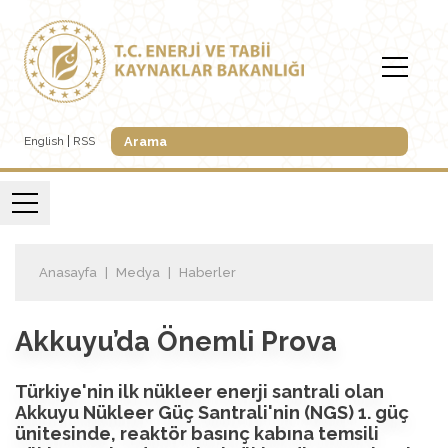
English
RSS
Anasayfa
Medya
Haberler
Akkuyu’da Önemli Prova
Türkiye'nin ilk nükleer enerji santrali olan
Akkuyu Nükleer Güç Santrali'nin (NGS) 1. güç
ünitesinde, reaktör basınç kabına temsili