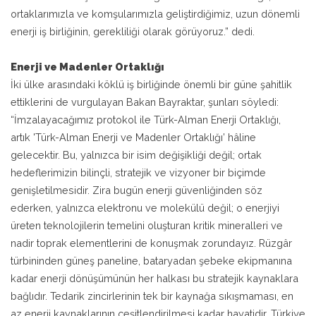
ortaklarımızla ve komşularımızla geliştirdiğimiz, uzun dönemli
enerji iş birliğinin, gerekliliği olarak görüyoruz.” dedi.
Enerji ve Madenler Ortaklığı
İki ülke arasındaki köklü iş birliğinde önemli bir güne şahitlik
ettiklerini de vurgulayan Bakan Bayraktar, şunları söyledi:
“İmzalayacağımız protokol ile Türk-Alman Enerji Ortaklığı,
artık 'Türk-Alman Enerji ve Madenler Ortaklığı’ hâline
gelecektir. Bu, yalnızca bir isim değişikliği değil; ortak
hedeflerimizin bilinçli, stratejik ve vizyoner bir biçimde
genişletilmesidir. Zira bugün enerji güvenliğinden söz
ederken, yalnızca elektronu ve molekülü değil; o enerjiyi
üreten teknolojilerin temelini oluşturan kritik mineralleri ve
nadir toprak elementlerini de konuşmak zorundayız. Rüzgâr
türbininden güneş paneline, bataryadan şebeke ekipmanına
kadar enerji dönüşümünün her halkası bu stratejik kaynaklara
bağlıdır. Tedarik zincirlerinin tek bir kaynağa sıkışmaması, en
az enerji kaynaklarının çeşitlendirilmesi kadar hayatidir. Türkiye