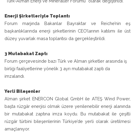
“Türk-Alman Enerji ve Mineraller Forumu” olarak değiştirildi.
Enerji Şirketleriyle Toplantı
Forum marjında Bakanlar Bayraktar ve Reiche’nin eş
başkanlıklarında enerji şirketlerinin CEO’larının katılımı ile üst
düzey yuvarlak masa toplantısı da gerçekleştirildi.
3 Mutabakat Zaptı
Forum çerçevesinde bazı Türk ve Alman şirketler arasında iş
birliği faaliyetlerine yönelik 3 ayrı mutabakat zaptı da
imzalandı.
Yerli Bileşenler
Alman şirket ENERCON Global GmbH ile ATEŞ Wind Power,
başta rüzgâr enerjisi olmak üzere yenilenebilir enerji alanında
bir mutabakat zaptına imza koydu. Bu mutabakat ile çeşitli
rüzgâr türbini bileşenlerinin Türkiye’de yerli olarak üretilmesi
amaçlanıyor.