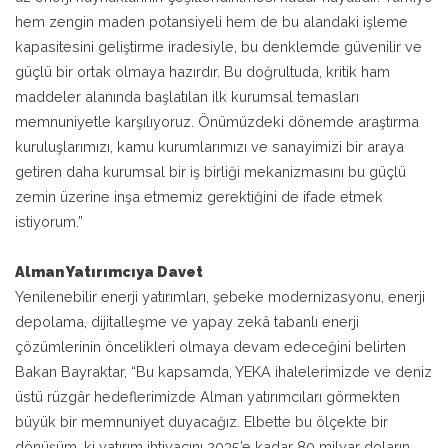
hem zengin maden potansiyeli hem de bu alandaki işleme
kapasitesini geliştirme iradesiyle, bu denklemde güvenilir ve
güçlü bir ortak olmaya hazırdır. Bu doğrultuda, kritik ham
maddeler alanında başlatılan ilk kurumsal temasları
memnuniyetle karşılıyoruz. Önümüzdeki dönemde araştırma
kuruluşlarımızı, kamu kurumlarımızı ve sanayimizi bir araya
getiren daha kurumsal bir iş birliği mekanizmasını bu güçlü
zemin üzerine inşa etmemiz gerektiğini de ifade etmek
istiyorum.”
Alman Yatırımcıya Davet
Yenilenebilir enerji yatırımları, şebeke modernizasyonu, enerji
depolama, dijitalleşme ve yapay zekâ tabanlı enerji
çözümlerinin öncelikleri olmaya devam edeceğini belirten
Bakan Bayraktar, “Bu kapsamda, YEKA ihalelerimizde ve deniz
üstü rüzgâr hedeflerimizde Alman yatırımcıları görmekten
büyük bir memnuniyet duyacağız. Elbette bu ölçekte bir
dönüşüm, ki yatırım ihtiyacını 2035’e kadar 80 milyar doların