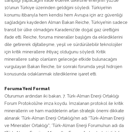
sahipliği yapacağını ifade ederek ülkesine enerjinin yüzde
10’unun Türkiye üzerinden geldiğini söyledi. Türkiye’nin
konumu itibarıyla hem kendisi hem Avrupa için arz güvenliği
sağladığını kaydeden Alman Bakan Reiche, Türkiye’nin sadece
transit bir ülke olmadığını Karadeniz’de doğal gaz ürettiğini
ifade etti. Reiche, foruma mineraller başlığını da eklediklerini
dile getirerek dijitalleşme, yeşil ve sürdürülebilir teknolojiler
için kritik minerallere ihtiyaç olduğunu söyledi. Kritik
minerallere sahip olanların geleceğe etkide bulunacağını
vurgulayan Bakan Reiche, bir sonraki forumda yeşil hidrojen
konusunda odaklanmak istediklerine işaret etti.
Foruma Yeni Format
Oturumun ardından iki bakan, 7. Türk-Alman Enerji Ortaklığı
Forum Protokolü’ne imza koydu. İmzalanan protokol ile kritik
minerallerin ve ham maddelerin artan stratejik önemi dikkate
alınarak ‘Türk-Alman Enerji Ortaklığı’nın adı “Türk-Alman Enerji
ve Mineraller Ortaklığı”; ‘Türk-Alman Enerji Forumu’nun adı da