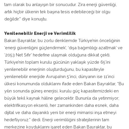
tam olarak bu anlayışın bir sonucudur. Zira enerji güvenliği,
artık hiçbir ülkenin tek başına tesis edebileceği bir olgu
değildir.” diye konuştu.
Yenilenebilir Enerji ve Verimlilik
Bakan Bayraktar, bu zorlu denklemde Türkiye’nin önceliğinin
‘enerji güvenliğini güçlendirmek’, ‘dışa bağımlılığı azaltmak’ ve
‘2053 Net Sıfır’ hedefine ulaşmak olduğuna dikkat çekti.
Türkiye’nin toplam kurulu gücünün yaklaşık yüzde 65’ini
yenilenebilir enerjinin oluşturduğunu, bu kapasiteyle
yenilenebilir enerjide Avrupa’nın 5’inci, dünyanın ise 11’inci
ülkesi konumunda olduklarını ifade eden Bakan Bayraktar, “Bu
yılın sonunda güneş enerjisi, kurulu güç kapasitemizdeki en
büyük tekil kaynak hâline gelecektir. Bununla da yetinmiyor;
elektrifikasyon eksenli, her zamankinden daha esnek, daha
dijital ve daha dayanıklı yeni bir enerji mimarisi inşa etmeyi
hedefliyoruz.” dedi. Enerji verimliliğini stratejilerinin tam
merkezine koyduklarını işaret eden Bakan Bayraktar, bu