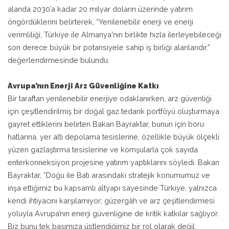
alanda 2030’a kadar 20 milyar doların üzerinde yatırım
öngördüklerini belirterek, “Yenilenebilir enerji ve enerji
verimliliği, Türkiye ile Almanya'nın birlikte hızla ilerleyebileceği
son derece büyük bir potansiyele sahip iş birliği alanlarıdır.”
değerlendirmesinde bulundu.
Avrupa’nın Enerji Arz Güvenliğine Katkı
Bir taraftan yenilenebilir enerjiye odaklanırken, arz güvenliği
için çeşitlendirilmiş bir doğal gaz tedarik portföyü oluşturmaya
gayret ettiklerini belirten Bakan Bayraktar, bunun için boru
hatlarına, yer altı depolama tesislerine, özellikle büyük ölçekli
yüzen gazlaştırma tesislerine ve komşularla çok sayıda
enterkonneksiyon projesine yatırım yaptıklarını söyledi. Bakan
Bayraktar, “Doğu ile Batı arasındaki stratejik konumumuz ve
inşa ettiğimiz bu kapsamlı altyapı sayesinde Türkiye, yalnızca
kendi ihtiyacını karşılamıyor; güzergâh ve arz çeşitlendirmesi
yoluyla Avrupa’nın enerji güvenliğine de kritik katkılar sağlıyor.
Biz bunu tek başımıza üstlendiğimiz bir rol olarak değil;