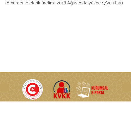
kömürden elektrik üretimi, 2018 Ağustos’ta yüzde 17’ye ulaştı.
T.C. Enerji ve Tabii Kaynaklar Bakanlığı © Tüm Hakları Saklıdır.
Nasuh Akar Mahallesi Türkocağı Caddesi No:2 06520
Çankaya/Ankara/TÜRKİYE