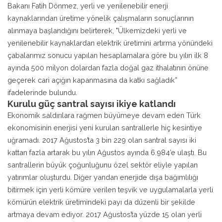
Bakanı Fatih Dönmez, yerli ve yenilenebilir enerji
kaynaklarından üretime yönelik çalışmaların sonuçlarının
alınmaya başlandığını belirterek, "Ülkemizdeki yerli ve
yenilenebilir kaynaklardan elektrik üretimini artırma yönündeki
çabalarımız sonucu yapılan hesaplamalara göre bu yılın ilk 8
ayında 500 milyon dolardan fazla doğal gaz ithalatının önüne
geçerek cari açığın kapanmasına da katkı sağladık”
ifadelerinde bulundu.
Kurulu güç santral sayısı ikiye katlandı
Ekonomik saldırılara rağmen büyümeye devam eden Türk
ekonomisinin enerjisi yeni kurulan santrallerle hiç kesintiye
uğramadı. 2017 Ağustos’ta 3 bin 229 olan santral sayısı iki
kattan fazla artarak bu yılın Ağustos ayında 6.984’e ulaştı. Bu
santrallerin büyük çoğunluğunu özel sektör eliyle yapılan
yatırımlar oluşturdu. Diğer yandan enerjide dışa bağımlılığı
bitirmek için yerli kömüre verilen teşvik ve uygulamalarla yerli
kömürün elektrik üretimindeki payı da düzenli bir şekilde
artmaya devam ediyor. 2017 Ağustos’ta yüzde 15 olan yerli