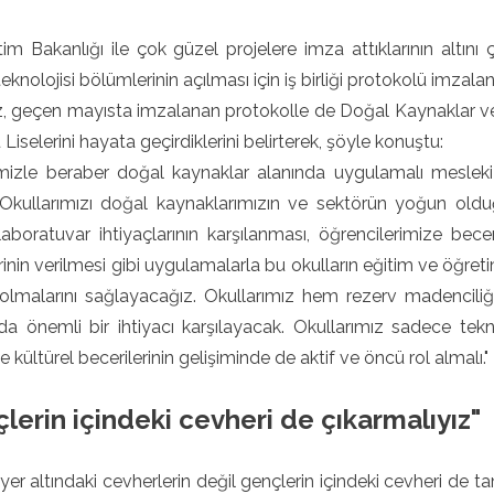
itim Bakanlığı ile çok güzel projelere imza attıklarının alt
knolojisi bölümlerinin açılması için iş birliği protokolü imzalan
geçen mayısta imzalanan protokolle de Doğal Kaynaklar ve Yen
Liselerini hayata geçirdiklerini belirterek, şöyle konuştu:
emizle beraber doğal kaynaklar alanında uygulamalı mesle
 Okullarımızı doğal kaynaklarımızın ve sektörün yoğun olduğ
laboratuvar ihtiyaçlarının karşılanması, öğrencilerimize bece
rinin verilmesi gibi uygulamalarla bu okulların eğitim ve öğre
olmalarını sağlayacağız. Okullarımız hem rezerv madenciliğimi
a önemli bir ihtiyacı karşılayacak. Okullarımız sadece teknik
e kültürel becerilerinin gelişiminde de aktif ve öncü rol almalı."
lerin içindeki cevheri de çıkarmalıyız"
er altındaki cevherlerin değil gençlerin içindeki cevheri de 