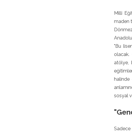
Milli Eğ
maden te
Dönmez, 
Anadolu 
"Bu lis
olacak.
atölye, 
eğitimle
halinde 
anlamınd
sosyal v
"Genç
Sadece y