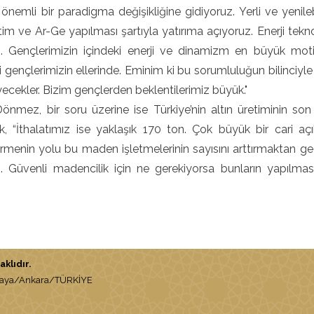
 önemli bir paradigma değişikliğine gidiyoruz. Yerli ve yenileb
etim ve Ar-Ge yapılması şartıyla yatırıma açıyoruz. Enerji tekn
uz. Gençlerimizin içindeki enerji ve dinamizm en büyük mo
 gençlerimizin ellerinde. Eminim ki bu sorumluluğun bilinciyle 
ecekler. Bizim gençlerden beklentilerimiz büyük."
nmez, bir soru üzerine ise Türkiye’nin altın üretiminin son
ek, “İthalatımız ise yaklaşık 170 ton. Çok büyük bir cari aç
menin yolu bu maden işletmelerinin sayısını arttırmaktan ge
. Güvenli madencilik için ne gerekiyorsa bunların yapılmasın
klıdır.
nkaya/Ankara/TÜRKİYE