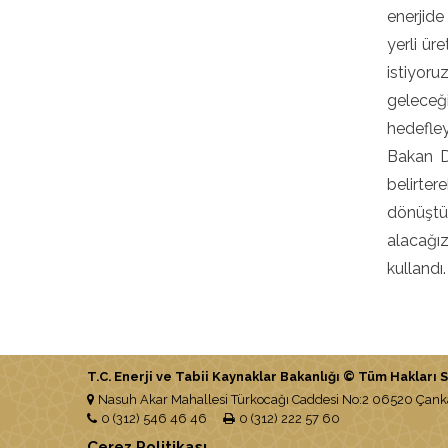
enerjide
yerli ür
istiyor
geleceği
hedefley
Bakan Dö
belirter
dönüştür
alacağız
kullandı.
T.C. Enerji ve Tabii Kaynaklar Bakanlığı © Tüm Hakları Sa
Nasuh Akar Mahallesi Türkocağı Caddesi No:2 06520 Ça
0 (312) 546 46 46
0 (312) 222 57 60
Çerez Politikası