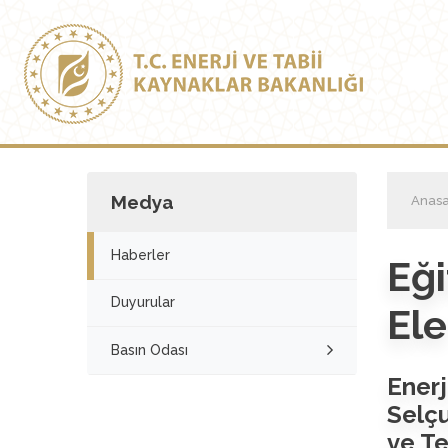
Medya
Anasa
Haberler
Eği
Duyurular
El
Basın Odası
Ener
Selçu
ve Te