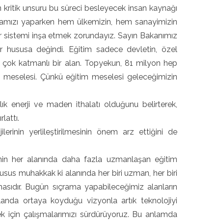
kritik unsuru bu süreci besleyecek insan kaynağı
mamızı yaparken hem ülkemizin, hem sanayimizin
ir sistemi inşa etmek zorundayız. Sayın Bakanımız
r hususa değindi. Eğitim sadece devletin, özel
 çok katmanlı bir alan. Topyekun, 81 milyon hep
t meselesi. Çünkü eğitim meselesi geleceğimizin
k enerji ve maden ithalatı olduğunu belirterek,
rlattı.
erinin yerlileştirilmesinin önem arz ettiğini de
jinin her alanında daha fazla uzmanlaşan eğitim
usus muhakkak ki alanında her biri uzman, her biri
rılmasıdır. Bugün sıçrama yapabileceğimiz alanların
landa ortaya koyduğu vizyonla artık teknolojiyi
k için çalışmalarımızı sürdürüyoruz. Bu anlamda