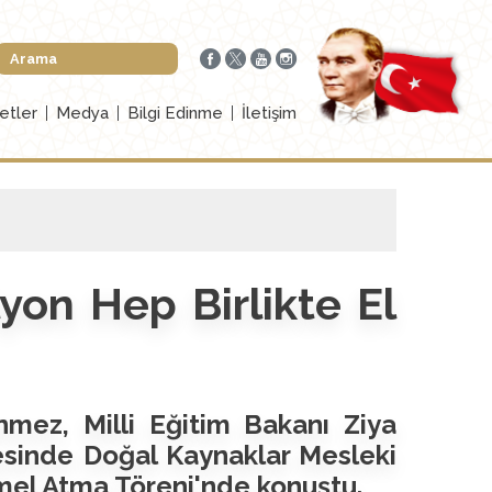
etler
Medya
Bilgi Edinme
İletişim
yon Hep Birlikte El
nmez, Milli Eğitim Bakanı Ziya
lçesinde Doğal Kaynaklar Mesleki
emel Atma Töreni'nde konuştu.