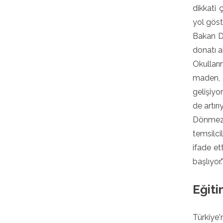
dikkati 
yol göst
Bakan Dö
donatı a
Okulları
maden, 
gelişiyo
de artırıy
Dönmez, 
temsilci
ifade et
başlıyor
Eğiti
Türkiye'