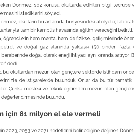
çeken Dönmez, söz konusu okullarda edinilen bilgi, tecrübe v
ermesini istediklerini söyledi.
nmez, okulların bu anlamda bünyesindeki atölyeler, laboratuva
lanlarıyla tam bir kampüs havasında eğitim vereceğini belirtti.
n, öğrencilerin hem mental hem de fiziksel gelişimlerinde öne
petrol ve doğal gaz alanında yaklaşık 150 binden fazla va
r beraberinde doğal olarak enerji ihtiyacı aynı oranda artıyor
or." dedi.
bu okullardan mezun olan gençlere sektörde istihdam önceliğ
lerimizle de istişarelerde bulunduk. Onlar da bu tür temati
tiler. Çünkü mesleki ve teknik eğitimden mezun olan gençlerimi
." değerlendirmesinde bulundu.
m için 81 milyon el ele vermeli
nin 2023, 2053 ve 2071 hedeflerini belirlediğine değinen Dönm