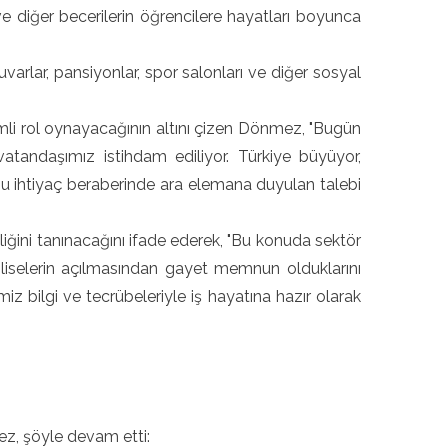
e diğer becerilerin öğrencilere hayatları boyunca
rlar, pansiyonlar, spor salonları ve diğer sosyal
mli rol oynayacağının altını çizen Dönmez, "Bugün
tandaşımız istihdam ediliyor. Türkiye büyüyor,
. Bu ihtiyaç beraberinde ara elemana duyulan talebi
ini tanınacağını ifade ederek, "Bu konuda sektör
k liselerin açılmasından gayet memnun olduklarını
z bilgi ve tecrübeleriyle iş hayatına hazır olarak
ez, şöyle devam etti: