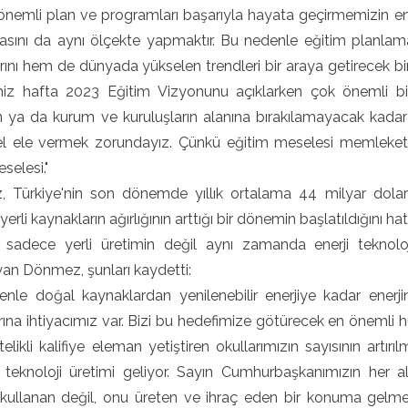
nemli plan ve programları başarıyla hayata geçirmemizin en 
asını da aynı ölçekte yapmaktır. Bu nedenle eğitim planla
arını hem de dünyada yükselen trendleri bir araya getirecek b
miz hafta 2023 Eğitim Vizyonunu açıklarken çok önemli bi
n ya da kurum ve kuruluşların alanına bırakılamayacak kadar
e el ele vermek zorundayız. Çünkü eğitim meselesi memleke
selesi."
 Türkiye'nin son dönemde yıllık ortalama 44 milyar dolarlı
yerli kaynakların ağırlığının arttığı bir dönemin başlatıldığını hatı
 sadece yerli üretimin değil aynı zamanda enerji teknolojil
an Dönmez, şunları kaydetti:
enle doğal kaynaklardan yenilenebilir enerjiye kadar ener
ına ihtiyacımız var. Bizi bu hedefimize götürecek en önemli h
telikli kalifiye eleman yetiştiren okullarımızın sayısının artı
 teknoloji üretimi geliyor. Sayın Cumhurbaşkanımızın her a
kullanan değil, onu üreten ve ihraç eden bir konuma gelme