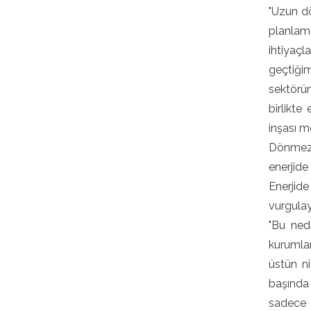
"Uzun dö
planlam
ihtiyaçl
geçtiği
sektörü
birlikt
inşası me
Dönmez,
enerjide 
Enerjide
vurgulay
"Bu ned
kurumlar
üstün ni
başında
sadece 