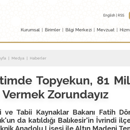
English
RSS
Kurumsal
Birimler
Bilgi Merkezi
Mevzuat
Hizm
yfa
Medya
Haberler
timde Topyekun, 81 Mil
e Vermek Zorundayız
ji ve Tabii Kaynaklar Bakanı Fatih Dö
k'un da katıldığı Balıkesir'in İvrindi i
knik Anadolu Lisesi ile Altın Madeni T