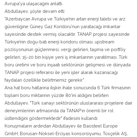
Avrupa'ya ulaşacağını anlattı.
Abdullayev, şöyle devam etti:
"Azerbaycan Avrupa ve Türkiye’nin artan enerji talebi ve arz
güvenliğine Güney Gaz Koridoru'nun yaratacağı imkanlar
sayesinde destek vermiş olacaktır. TANAP projesi sayesinde
Türkiye’nin doğu-batı enerji koridoru olması, upstream
pozisyonunun güçlenmesi, vergi gelirleri, taşıma ve portföy
gelirleri, 15-20 bin kişiye yeni iş imkanlarının yaratılması, Türk
boru üretimi ve boru inşaatı sektörünün gelişmesi ve dünyada
TANAP projesi referansı ile yeni işler alarak kazanacağı
faydaları özellikle belirtmemiz gerekir."
Ana hat boru hatlarına ilişkin ihale sonucunda 6 Türk firmasının
toplam boru miktarının yüzde 80'ini aldığını belirten
Abdullayev, "Türk sanayi sektörünün uluslararası projelere dair
deneyimlerinin artmasında da TANAP’ın önemli bir rol
üstlendiğini göstermektedir" ifadesini kullandı.
Konuşmaların ardından Abdullayev ile Baosteel Europe
GmbH, Borusan-Noksel-Erciyas konsorsiyumu, Tosçelik AŞ,