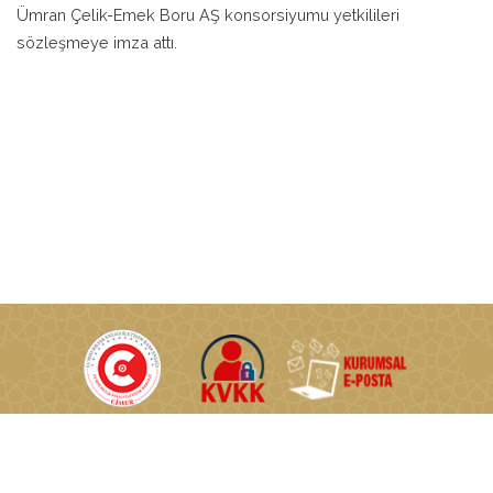
Ümran Çelik-Emek Boru AŞ konsorsiyumu yetkilileri
sözleşmeye imza attı.
T.C. Enerji ve Tabii Kaynaklar Bakanlığı © Tüm Hakları Saklıdır.