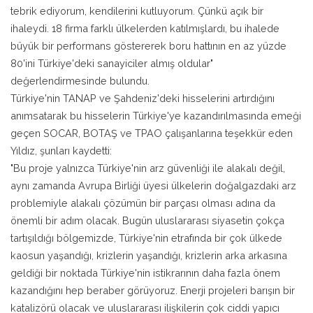
tebrik ediyorum, kendilerini kutluyorum. Çünkü açık bir
ihaleydi. 18 firma farklı ülkelerden katılmışlardı, bu ihalede
büyük bir performans göstererek boru hattının en az yüzde
80'ini Türkiye'deki sanayiciler almış oldular"
değerlendirmesinde bulundu.
Türkiye'nin TANAP ve Şahdeniz'deki hisselerini artırdığını
anımsatarak bu hisselerin Türkiye'ye kazandırılmasında emeği
geçen SOCAR, BOTAŞ ve TPAO çalışanlarına teşekkür eden
Yıldız, şunları kaydetti:
"Bu proje yalnızca Türkiye'nin arz güvenliği ile alakalı değil,
aynı zamanda Avrupa Birliği üyesi ülkelerin doğalgazdaki arz
problemiyle alakalı çözümün bir parçası olması adına da
önemli bir adım olacak. Bugün uluslararası siyasetin çokça
tartışıldığı bölgemizde, Türkiye'nin etrafında bir çok ülkede
kaosun yaşandığı, krizlerin yaşandığı, krizlerin arka arkasına
geldiği bir noktada Türkiye'nin istikrarının daha fazla önem
kazandığını hep beraber görüyoruz. Enerji projeleri barışın bir
katalizörü olacak ve uluslararası ilişkilerin çok ciddi yapıcı