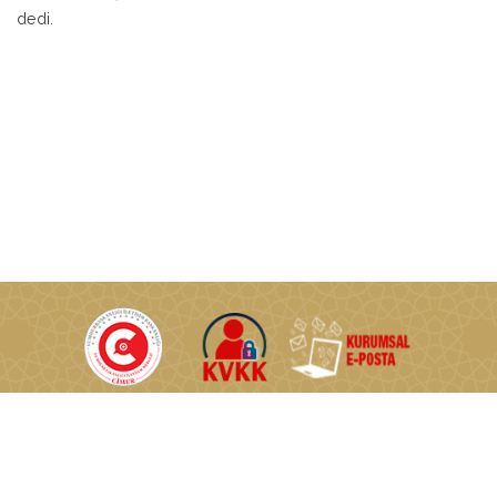
dedi.
T.C. Enerji ve Tabii Kaynaklar Bakanlığı © Tüm Hakları Saklıdır.
Nasuh Akar Mahallesi Türkocağı Caddesi No:2 06520
Çankaya/Ankara/TÜRKİYE