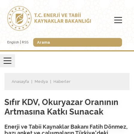
English
RSS
Anasayfa
Medya
Haberler
Sıfır KDV, Okuryazar Oranının
Artmasına Katkı Sunacak
Enerji ve Tabii Kaynaklar Bakanı Fatih Dönmez,
bazı anket ve çalışmaların Türkiye'deki