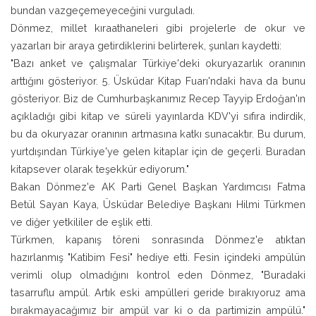
bundan vazgeçemeyeceğini vurguladı.
Dönmez, millet kıraathaneleri gibi projelerle de okur ve
yazarları bir araya getirdiklerini belirterek, şunları kaydetti:
"Bazı anket ve çalışmalar Türkiye'deki okuryazarlık oranının
arttığını gösteriyor. 5. Üsküdar Kitap Fuarı'ndaki hava da bunu
gösteriyor. Biz de Cumhurbaşkanımız Recep Tayyip Erdoğan'ın
açıkladığı gibi kitap ve süreli yayınlarda KDV'yi sıfıra indirdik,
bu da okuryazar oranının artmasına katkı sunacaktır. Bu durum,
yurtdışından Türkiye'ye gelen kitaplar için de geçerli. Buradan
kitapsever olarak teşekkür ediyorum."
Bakan Dönmez'e AK Parti Genel Başkan Yardımcısı Fatma
Betül Sayan Kaya, Üsküdar Belediye Başkanı Hilmi Türkmen
ve diğer yetkililer de eşlik etti.
Türkmen, kapanış töreni sonrasında Dönmez'e atıktan
hazırlanmış "Katibim Fesi" hediye etti. Fesin içindeki ampülün
verimli olup olmadığını kontrol eden Dönmez, "Buradaki
tasarruflu ampül. Artık eski ampülleri geride bırakıyoruz ama
bırakmayacağımız bir ampül var ki o da partimizin ampülü."