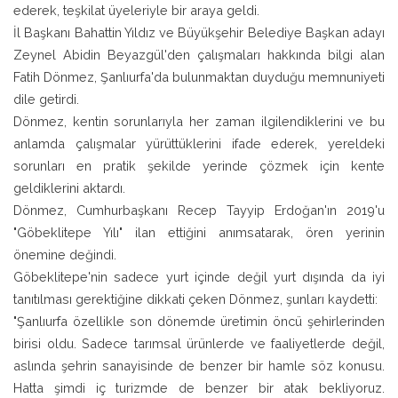
ederek, teşkilat üyeleriyle bir araya geldi.
İl Başkanı Bahattin Yıldız ve Büyükşehir Belediye Başkan adayı
Zeynel Abidin Beyazgül'den çalışmaları hakkında bilgi alan
Fatih Dönmez, Şanlıurfa'da bulunmaktan duyduğu memnuniyeti
dile getirdi.
Dönmez, kentin sorunlarıyla her zaman ilgilendiklerini ve bu
anlamda çalışmalar yürüttüklerini ifade ederek, yereldeki
sorunları en pratik şekilde yerinde çözmek için kente
geldiklerini aktardı.
Dönmez, Cumhurbaşkanı Recep Tayyip Erdoğan'ın 2019'u
"Göbeklitepe Yılı" ilan ettiğini anımsatarak, ören yerinin
önemine değindi.
Göbeklitepe'nin sadece yurt içinde değil yurt dışında da iyi
tanıtılması gerektiğine dikkati çeken Dönmez, şunları kaydetti:
"Şanlıurfa özellikle son dönemde üretimin öncü şehirlerinden
birisi oldu. Sadece tarımsal ürünlerde ve faaliyetlerde değil,
aslında şehrin sanayisinde de benzer bir hamle söz konusu.
Hatta şimdi iç turizmde de benzer bir atak bekliyoruz.