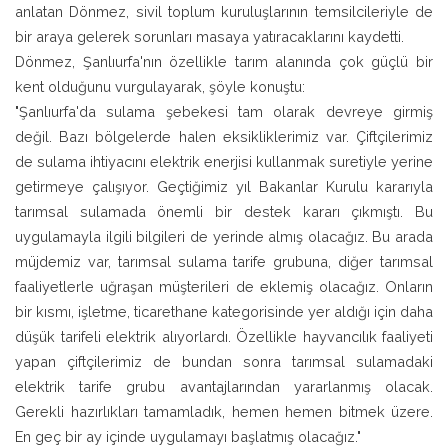
anlatan Dönmez, sivil toplum kuruluşlarının temsilcileriyle de
bir araya gelerek sorunları masaya yatıracaklarını kaydetti.
Dönmez, Şanlıurfa'nın özellikle tarım alanında çok güçlü bir
kent olduğunu vurgulayarak, şöyle konuştu:
"Şanlıurfa'da sulama şebekesi tam olarak devreye girmiş
değil. Bazı bölgelerde halen eksikliklerimiz var. Çiftçilerimiz
de sulama ihtiyacını elektrik enerjisi kullanmak suretiyle yerine
getirmeye çalışıyor. Geçtiğimiz yıl Bakanlar Kurulu kararıyla
tarımsal sulamada önemli bir destek kararı çıkmıştı. Bu
uygulamayla ilgili bilgileri de yerinde almış olacağız. Bu arada
müjdemiz var, tarımsal sulama tarife grubuna, diğer tarımsal
faaliyetlerle uğraşan müşterileri de eklemiş olacağız. Onların
bir kısmı, işletme, ticarethane kategorisinde yer aldığı için daha
düşük tarifeli elektrik alıyorlardı. Özellikle hayvancılık faaliyeti
yapan çiftçilerimiz de bundan sonra tarımsal sulamadaki
elektrik tarife grubu avantajlarından yararlanmış olacak.
Gerekli hazırlıkları tamamladık, hemen hemen bitmek üzere.
En geç bir ay içinde uygulamayı başlatmış olacağız."