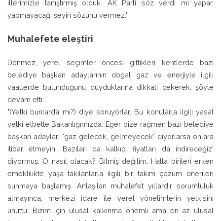
illerimizle tanıştırmış olduk. AK Parti söz verdi mi yapar,
yapmayacağı şeyin sözünü vermez."
Muhalefete eleştiri
Dönmez, yerel seçimler öncesi gittikleri kentlerde bazı
belediye başkan adaylarının doğal gaz ve enerjiyle ilgili
vaatlerde bulunduğunu duyduklarına dikkati çekerek, şöyle
devam etti:
"(Yetki bunlarda mı?) diye soruyorlar. Bu konularla ilgili yasal
yetki elbette Bakanlığımızda. Eğer bize rağmen bazı belediye
başkan adayları 'gaz gelecek, gelmeyecek' diyorlarsa onlara
itibar etmeyin. Bazıları da kalkıp 'fiyatları da indireceğiz'
diyormuş. O nasıl olacak? Bilmiş değilim. Hatta birileri erken
emeklilikte yaşa takılanlarla ilgili bir takım çözüm önerileri
sunmaya başlamış. Anlaşılan muhalefet yıllardır sorumluluk
almayınca, merkezi idare ile yerel yönetimlerin yetkisini
unuttu. Bizim için ulusal kalkınma önemli ama en az ulusal