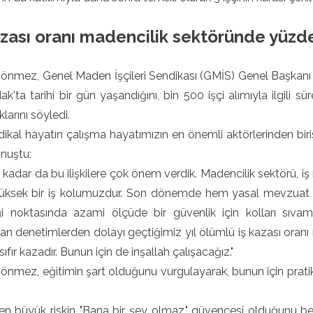
azası oranı madencilik sektöründe yüzde 
önmez, Genel Maden İşçileri Sendikası (GMİS) Genel Başkanı 
k'ta tarihi bir gün yaşandığını, bin 500 işçi alımıyla ilgili sür
larını söyledi.
dikal hayatın çalışma hayatımızın en önemli aktörlerinden bir
nuştu:
kadar da bu ilişkilere çok önem verdik. Madencilik sektörü, iş 
i yüksek bir iş kolumuzdur. Son dönemde hem yasal mevzuat 
ği noktasında azami ölçüde bir güvenlik için kolları sıv
rılan denetimlerden dolayı geçtiğimiz yıl ölümlü iş kazası oran
ıfır kazadır. Bunun için de inşallah çalışacağız."
nmez, eğitimin şart olduğunu vurgulayarak, bunun için pratik y
en büyük riskin "Bana bir şey olmaz." güvencesi olduğunu be