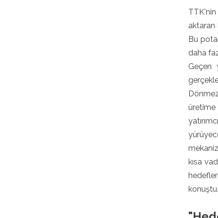
TTK'nin 
aktaran 
Bu potan
daha faz
Geçen y
gerçekleş
Dönmez,
üretime
yatırım
yürüyec
mekanize
kısa vad
hedefler
konuştu
"Hede