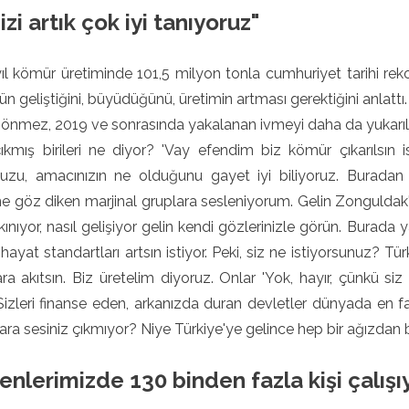
izi artık çok iyi tanıyoruz"
l kömür üretiminde 101,5 milyon tonla cumhuriyet tarihi rekor
n geliştiğini, büyüdüğünü, üretimin artması gerektiğini anlattı.
nmez, 2019 ve sonrasında yakalanan ivmeyi daha da yukarılar
ıkmış birileri ne diyor? 'Vay efendim biz kömür çıkarılsın is
uzu, amacınızın ne olduğunu gayet iyi biliyoruz. Buradan m
 göz diken marjinal gruplara sesleniyorum. Gelin Zonguldak'a, 
lkınıyor, nasıl gelişiyor gelin kendi gözlerinizle görün. Burada y
, hayat standartları artsın istiyor. Peki, siz ne istiyorsunuz? Tü
ra akıtsın. Biz üretelim diyoruz. Onlar 'Yok, hayır, çünkü si
 Sizleri finanse eden, arkanızda duran devletler dünyada en 
ara sesiniz çıkmıyor? Niye Türkiye'ye gelince hep bir ağızdan b
nlerimizde 130 binden fazla kişi çalışı