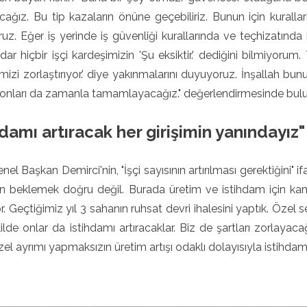
ağız. Bu tip kazaların önüne geçebiliriz. Bunun için kurall
uz. Eğer iş yerinde iş güvenliği kurallarında ve teçhizatında
ar hiçbir işçi kardeşimizin 'Şu eksiktir.' dediğini bilmiyor
imizi zorlaştırıyor.' diye yakınmalarını duyuyoruz. İnşallah bu
i onları da zamanla tamamlayacağız." değerlendirmesinde bul
hdamı artıracak her girişimin yanındayız"
el Başkan Demirci'nin, "İşçi sayısının artırılması gerektiğin
beklemek doğru değil. Burada üretim ve istihdam için kamu i
r. Geçtiğimiz yıl 3 sahanın ruhsat devri ihalesini yaptık. Özel se
ilde onlar da istihdamı artıracaklar. Biz de şartları zorlay
el ayrımı yapmaksızın üretim artışı odaklı dolayısıyla istihdamı