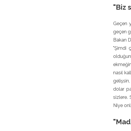
"Biz s
Geçen yı
geçen gü
Bakan Dö
"Şimdi ç
olduğun
ekmeğine
nasıl ka
gelişsin
dolar pa
sizlere.
Niye onl
"Made