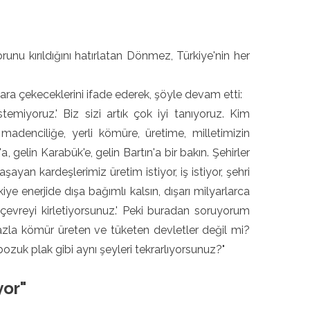
unu kırıldığını hatırlatan Dönmez, Türkiye'nin her
a çekeceklerini ifade ederek, şöyle devam etti:
temiyoruz.' Biz sizi artık çok iyi tanıyoruz. Kim
adenciliğe, yerli kömüre, üretime, milletimizin
gelin Karabük'e, gelin Bartın'a bir bakın. Şehirler
aşayan kardeşlerimiz üretim istiyor, iş istiyor, şehri
rkiye enerjide dışa bağımlı kalsın, dışarı milyarlarca
z çevreyi kirletiyorsunuz.' Peki buradan soruyorum
fazla kömür üreten ve tüketen devletler değil mi?
ozuk plak gibi aynı şeyleri tekrarlıyorsunuz?"
yor"