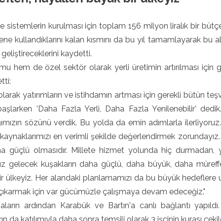
 sistemlerin kurulması için toplam 156 milyon liralık bir bütçe
ne kullandıklarını kalan kısmını da bu yıl tamamlayarak bu ala
geliştireceklerini kaydetti.
u hem de özel sektör olarak yerli üretimin artırılması için
ti:
olarak yatırımların ve istihdamın artması için gerekli bütün te
aşlarken 'Daha Fazla Yerli, Daha Fazla Yenilenebilir' dedik.
mızın sözünü verdik. Bu yolda da emin adımlarla ilerliyoruz. 
aynaklarımızı en verimli şekilde değerlendirmek zorundayız.
a güçlü olmasıdır. Millete hizmet yolunda hiç durmadan, y
z gelecek kuşakların daha güçlü, daha büyük, daha müreffeh 
r ülkeyiz. Her alandaki planlamamızı da bu büyük hedeflere uy
 çıkarmak için var gücümüzle çalışmaya devam edeceğiz."
ların ardından Karabük ve Bartın'a canlı bağlantı yapıldı.
ın da katılımıyla daha sonra temsili olarak 3 işçinin kurası çekil