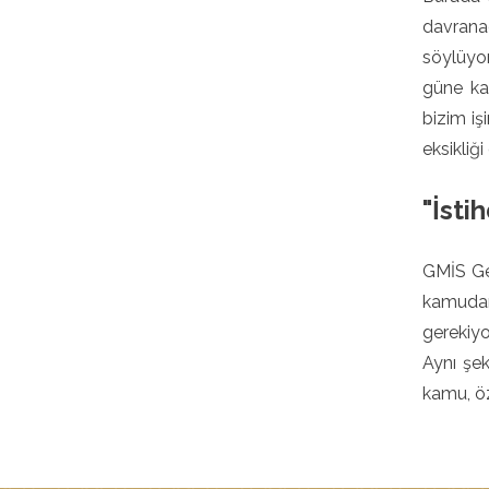
davranac
söylüyor
güne kad
bizim iş
eksikliğ
"İsti
GMİS Gen
kamudan 
gerekiyo
Aynı şek
kamu, öz