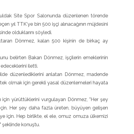
guldak Site Spor Salonunda düzenlenen törende
 yıl TTK'ye bin 500 işçi alınacağının müjdesini
inde olduklarını söyledi.
 aktaran Dönmez, kalan 500 kişinin de birkaç ay
duğunu belirten Bakan Dönmez, işçilerin emeklerinin
deceklerini iletti.
şekilde düzenlediklerini anlatan Dönmez, madende
 destek olmak için gerekli yasal düzenlemeleri hayata
rı için yürüttüklerini vurgulayan Dönmez, "Her şey
 için. Her şey daha fazla üreten, büyüyen gelişen
ye için. Hep birlikte, el ele, omuz omuza ülkemizi
 şeklinde konuştu.