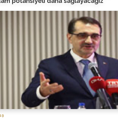
dam potansiyeli daha sağlayacağız"
19