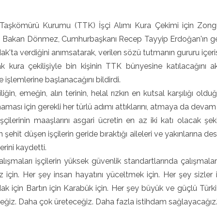
 Taşkömürü Kurumu (TTK) İşçi Alımı Kura Çekimi için Zon
 Bakan Dönmez, Cumhurbaşkanı Recep Tayyip Erdoğan'ın geçen
k'ta verdiğini anımsatarak, verilen sözü tutmanın gururu içeris
ak kura çekilişiyle bin kişinin TTK bünyesine katılacağını
e işlemlerine başlanacağını bildirdi.
iğin, emeğin, alın terinin, helal rızkın en kutsal karşılığı ol
aması için gerekli her türlü adımı attıklarını, atmaya da devam e
şçilerinin maaşlarını asgari ücretin en az iki katı olacak 
en şehit düşen işçilerin geride bıraktığı aileleri ve yakınlarına
erini kaydetti.
lışmaları işçilerin yüksek güvenlik standartlarında çalışmala
z için. Her şey insan hayatını yüceltmek için. Her şey sizler
k için Bartın için Karabük için. Her şey büyük ve güçlü Türki
ğiz. Daha çok üreteceğiz. Daha fazla istihdam sağlayacağız."