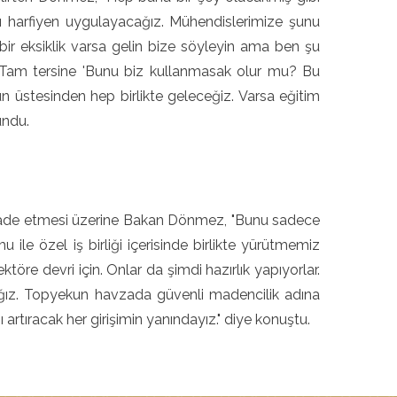
arı harfiyen uygulayacağız. Mühendislerimize şunu
 bir eksiklik varsa gelin bize söyleyin ama ben şu
um. Tam tersine 'Bunu biz kullanmasak olur mu? Bu
nun üstesinden hep birlikte geleceğiz. Varsa eğitim
undu.
i" ifade etmesi üzerine Bakan Dönmez, "Bunu sadece
le özel iş birliği içerisinde birlikte yürütmemiz
ktöre devri için. Onlar da şimdi hazırlık yapıyorlar.
acağız. Topyekun havzada güvenli madencilik adına
 artıracak her girişimin yanındayız." diye konuştu.