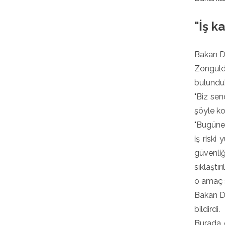
"İş k
Bakan D
Zongulda
bulunduk
"Biz sen
şöyle ko
"Bugüne 
iş risk
güvenli
sıklaştı
o amaç s
Bakan Dö
bildirdi.
Burada 