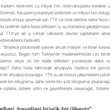
toplam rezervinin 1,5 milyar ton, rödovansçılarla beraber y
Dönmez, havzanın potansiyel üretiminin 10 milyon ton olduğun
siyeli ortaya çıkarmak için TTK ve özel sektöre daha fazla 
la üretimin daha fazla istihdam, iş, aş manasına geldiğini kayd
ıl TTK'ye ait 4 ruhsat sahasının devrini yaptıklarını ak
tireceklerini ifade etti.
 "Böylece potansiyeli yüksek ancak maliyet ve insan kaynağı
 açıyoruz. Bugün tüm Türkiye'de madenlerimizde 130 binden f
cılarımız eliyle 20 bin kişilik istihdam potansiyeli daha 
eğiz? Daha fazla teknolojik altyapıyla. Sadece kol gücüyle
 bir altyapıyı kuracağız. TTK şu an bunun çalışmalarını yürüt
ede bin kilograma, daha sonra bin 400 kilograma çıkaracağız
e sizlerle, sizlerin azim ve gayretleriyle ulaşacağız. Sizlerl
.
fleri, hayalleri büyük bir ülkeyiz"