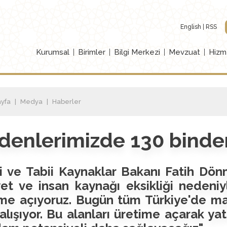
English
RSS
Kurumsal
Birimler
Bilgi Merkezi
Mevzuat
Hizm
yfa
Medya
Haberler
enlerimizde 130 binden 
i ve Tabii Kaynaklar Bakanı Fatih Dön
et ve insan kaynağı eksikliği nedeniy
ime açıyoruz. Bugün tüm Türkiye'de m
çalışıyor. Bu alanları üretime açarak yatı