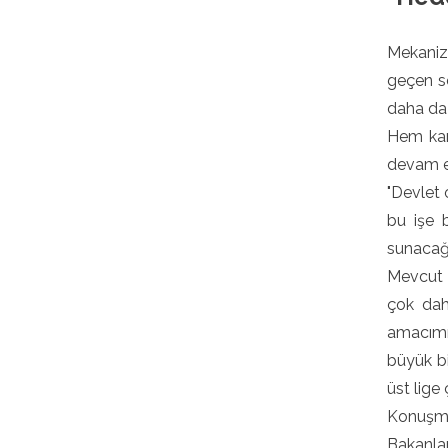
Mekanize
geçen se
daha da 
Hem kam
devam et
"Devlet 
bu işe b
sunacağı
Mevcut k
çok dah
amacımı
büyük bi
üst lige
Konuşma
Bakanlar