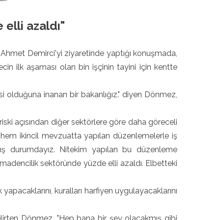
elli azaldı"
Ahmet Demirci'yi ziyaretinde yaptığı konuşmada,
ecin ilk aşaması olan bin işçinin tayini için kentte
isi olduğuna inanan bir bakanlığız." diyen Dönmez,
riski açısından diğer sektörlere göre daha göreceli
hem ikincil mevzuatta yapılan düzenlemelerle iş
amış durumdayız. Nitekim yapılan bu düzenleme
ı madencilik sektöründe yüzde elli azaldı. Elbetteki
apacaklarını, kuralları harfiyen uygulayacaklarını
lirten Dönmez, "Hep bana bir şey olacakmış gibi