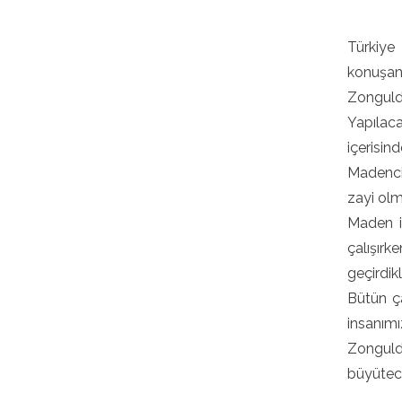
Türkiye
konuşan
Zongulda
Yapılac
içerisind
Madencil
zayi olm
Maden i
çalışırk
geçirdikl
Bütün ça
insanımı
Zongulda
büyütece