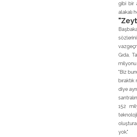
gibi bir
alakalı 
"Zeyt
Başbakan
sözlerin
vazgeçm
Gıda, T
milyonu 
"Biz bun
bıraktık
diye ayr
santralı
152 mil
teknoloj
oluştura
yok."