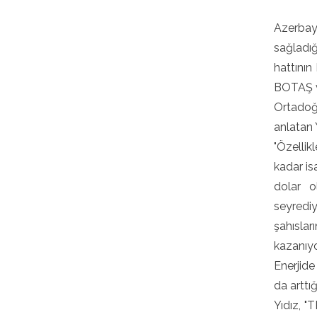
Azerbay
sağladığ
hattının
BOTAŞ ve
Ortadoğu
anlatan 
"Özellik
kadar isa
dolar o
seyredi
şahısla
kazanıyor
Enerjide
da arttığ
Yıdız, "