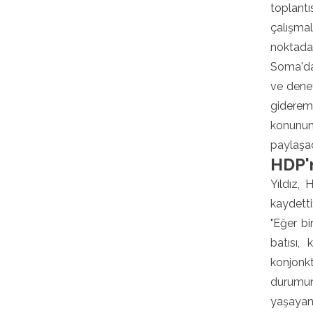
toplantı
çalışma
noktadan
Soma'da
ve denet
gidereme
konunun
paylaşac
HDP'n
Yıldız,
kaydetti
"Eğer bi
batısı,
konjonk
durumund
yaşayan 