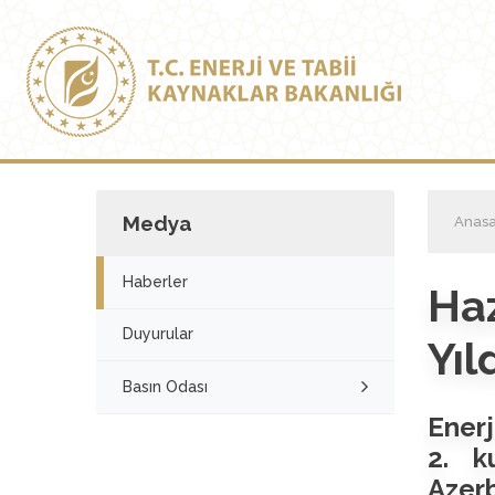
Medya
Anasa
Haberler
Ha
Duyurular
Yı
Basın Odası
Enerj
2. k
Azerb