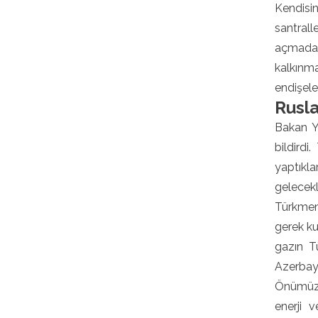
Kendisin
santrall
açmadan
kalkınm
endişele
Rusla
Bakan Y
bildird
yaptıkla
gelecekl
Türkmen
gerek ku
gazın T
Azerbayc
Önümüzde
enerji 