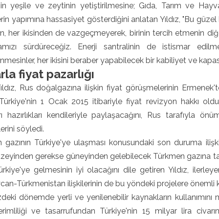
in yeşile ve zeytinin yetiştirilmesine; Gıda, Tarım ve Hayva
erin yapımına hassasiyet gösterdiğini anlatan Yıldız, "Bu güz
, her ikisinden de vazgeçmeyerek, birinin tercih etmenin di
amızı sürdüreceğiz. Enerji santralinin de istismar edi
nmesinler, her ikisini beraber yapabilecek bir kabiliyet ve kapasi
rla fiyat pazarlığı
ıldız, Rus doğalgazına ilişkin fiyat görüşmelerinin Ermenek
i. Türkiye'nin 1 Ocak 2015 itibariyle fiyat revizyon hakkı 
rı hazırlıkları kendileriyle paylaşacağını, Rus tarafıyla ön
erini söyledi.
 gazının Türkiye'ye ulaşması konusundaki son duruma ilişkin
zeyinden gerekse güneyinden gelebilecek Türkmen gazına tali
ürkiye'ye gelmesinin iyi olacağını dile getiren Yıldız, ile
an-Türkmenistan ilişkilerinin de bu yöndeki projelere önemli k
ki dönemde yerli ve yenilenebilir kaynakların kullanımını mu
verimliliği ve tasarrufundan Türkiye'nin 15 milyar lira c