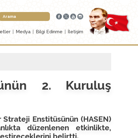
etler
Medya
Bilgi Edinme
İletişim
sünün 2. Kuruluş
ar Strateji Enstitüsünün (HASEN)
lıkta düzenlenen etkinlikte,
ştireceklerini belirtti.