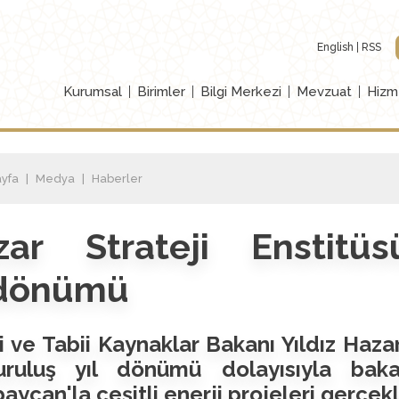
English
RSS
Kurumsal
Birimler
Bilgi Merkezi
Mevzuat
Hizm
yfa
Medya
Haberler
zar Strateji Enstitü
ldönümü
i ve Tabii Kaynaklar Bakanı Yıldız Haz
uruluş yıl dönümü dolayısıyla bakan
aycan'la çeşitli enerji projeleri gerçekle