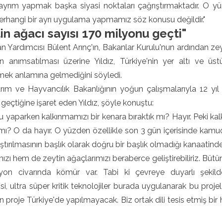
 ayrım yapmak başka siyasi noktaları çağrıştırmaktadır. O yüz
herhangi bir ayrı uygulama yapmamız söz konusu değildir."
in ağacı sayısı 170 milyonu geçti"
 Yardımcısı Bülent Arınç'ın, Bakanlar Kurulu'nun ardından zeyti
in anımsatılması üzerine Yıldız, Türkiye'nin yer altı ve üs
ek anlamına gelmediğini söyledi.
arım ve Hayvancılık Bakanlığının yoğun çalışmalarıyla 12 yı
geçtiğine işaret eden Yıldız, şöyle konuştu:
u yaparken kalkınmamızı bir kenara bıraktık mı? Hayır. Peki ka
 mı? O da hayır. O yüzden özellikle son 3 gün içerisinde kamuoy
ıştırılmasının başlık olarak doğru bir başlık olmadığı kanaatinde
mızı hem de zeytin ağaçlarımızı beraberce geliştirebiliriz. Bü
yon civarında kömür var. Tabi ki çevreye duyarlı şek
isi, ultra süper kritik teknolojiler burada uygulanarak bu projel
n proje Türkiye'de yapılmayacak. Biz ortak dili tesis etmiş b