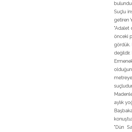
bulundu
Suçlu in
getiren 
"Adalet
önceki p
gördük. 
değildir
Ermenek'
olduğunu
metreye
suçludur
Madenler
aylık yo
Başbakan
konuştu
"Dün Sa