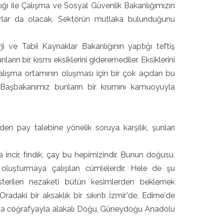
ığı ile Çalışma ve Sosyal Güvenlik Bakanlığımızın
ararlar da olacak. Sektörün mutlaka bulunduğunu
 ve Tabii Kaynaklar Bakanlığının yaptığı teftiş
ın bir kısmı eksiklerini gideremediler. Eksiklerini
 çalışma ortamının oluşması için bir çok açıdan bu
Başbakanımız bunların bir kısımını kamuoyuyla
n pay talebine yönelik soruya karşılık, şunları
 incir, fındık, çay bu hepimizindir. Bunun doğusu,
k oluşturmaya çalışılan cümlelerdir. Hele de şu
sterilen nezaketi bütün kesimlerden beklemek
daki bir aksaklık bir sıkıntı İzmir'de, Edirne'de
urada coğrafyayla alakalı Doğu, Güneydoğu Anadolu