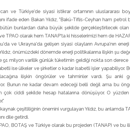
can ve Türkiye'de siyasi istikrar ortamının uluslararası bo
ını ifade eden Bakan Yıldız, "Bakü-Tiflis-Ceyhan ham petrol 
 bütün bunlardan daha büyük şekilde gerçekleştirilecek olan T
 TPAO olarak hem TANAP'ta ki hisselerimizi hem de HAZAR'da k
'da ve Ukrayna'da gelişen siyasi olayların Avrupa'nın enerji 
Yıldız, önümüzdeki dönemde enerji politikalarına ilişkin şu de
le 91 milyon varillik günlük tüketimin geldiği nokta son derec
betli ise ülkeler ve şirketler o kadar isabetli işler yapabiliyor.
lacağına ilişkin öngörüler ve tahminler vardı. Şu anki g
yor. Bunun ne kadar devam edeceği belli değil ama bu öngörü
rın çok ciddi şekilde hesap hatalarına dönüşüyor. O yüzde
."
 kaynak çeşitliliğinin önemini vurgulayan Yıldız, bu anlamda T
ını dile getirdi.
TPAO, BOTAŞ ve Türkiye olarak bu projeden (TANAP) ve bu ili