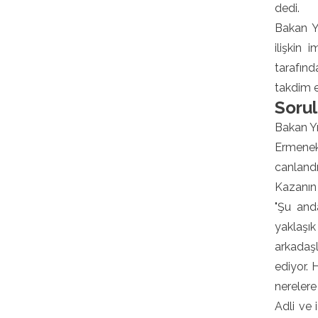
dedi.
Bakan Y
ilişkin 
tarafınd
takdim e
Sorul
Bakan Yı
Ermenek'
canlandı
Kazanın o
"Şu and
yaklaşı
arkadaşl
ediyor. 
nerelere
Adli ve 