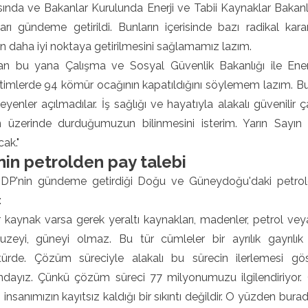
sında ve Bakanlar Kurulunda Enerji ve Tabii Kaynaklar Bakanl
ları gündeme getirildi. Bunların içerisinde bazı radikal k
 daha iyi noktaya getirilmesini sağlamamız lazım.
n bu yana Çalışma ve Sosyal Güvenlik Bakanlığı ile Enerji
imlerde 94 kömür ocağının kapatıldığını söylemem lazım. Bunlar
yenler açılmadılar. İş sağlığı ve hayatıyla alakalı güvenilir
 üzerinde durduğumuzun bilinmesini isterim. Yarın Sayın 
ak."
in petrolden pay talebi
 HDP'nin gündeme getirdiği Doğu ve Güneydoğu'daki petrolde
:
r kaynak varsa gerek yeraltı kaynakları, madenler, petrol veya
 kuzeyi, güneyi olmaz. Bu tür cümleler bir ayrılık gayrılı
türde. Çözüm süreciyle alakalı bu sürecin ilerlemesi gö
ayız. Çünkü çözüm süreci 77 milyonumuzu ilgilendiriyor. Ora
insanımızın kayıtsız kaldığı bir sıkıntı değildir. O yüzden b