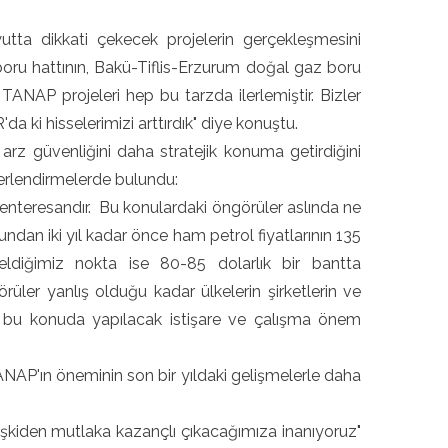
yutta dikkati çekecek projelerin gerçekleşmesini
boru hattının, Bakü-Tiflis-Erzurum doğal gaz boru
ANAP projeleri hep bu tarzda ilerlemiştir. Bizler
i hisselerimizi arttırdık" diye konuştu.
arz güvenliğini daha stratejik konuma getirdiğini
ğerlendirmelerde bulundu:
e enteresandır. Bu konulardaki öngörüler aslında ne
 Bundan iki yıl kadar önce ham petrol fiyatlarının 135
eldiğimiz nokta ise 80-85 dolarlık bir bantta
ler yanlış olduğu kadar ülkelerin şirketlerin ve
n bu konuda yapılacak istişare ve çalışma önem
ANAP'ın öneminin son bir yıldaki gelişmelerle daha
şkiden mutlaka kazançlı çıkacağımıza inanıyoruz"