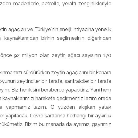
den madenlerle, petrolle, yeraltı zenginlikleriyle
n ağaçları ve Türkiye'nin enerji ihtiyacına yönelik
tü kaynaklarından birinin seçilmesinin diğerinden
l önce 92 milyon olan zeytin ağacı sayısının 170
lkınmamızı sürdürürken zeytin ağaçlarını bir kenara
unun zeytinciler bir tarafa, santralciler bir tarafa
yim. Biz her ikisini beraberce yapabiliriz. Yani hem
tün kaynaklarımızı harekete geçirmemiz lazım orada
ilde yapmamız lazım. O yüzden akışkan yatak
er yapılacak. Çevre şartlarına herhangi bir aykırılık
ir hükümetiz. Bizim bu manada da ayrımız, gayrımız