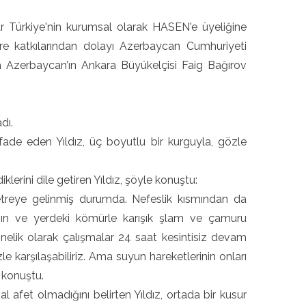
 Türkiye'nin kurumsal olarak HASEN'e üyeliğine
jelere katkılarından dolayı Azerbaycan Cumhuriyeti
z'a Azerbaycan’ın Ankara Büyükelçisi Faig Bağırov
dı.
ifade eden Yıldız, üç boyutlu bir kurguyla, gözle
iklerini dile getiren Yıldız, şöyle konuştu:
reye gelinmiş durumda. Nefeslik kısmından da
anın ve yerdeki kömürle karışık şlam ve çamuru
önelik olarak çalışmalar 24 saat kesintisiz devam
le karşılaşabiliriz. Ama suyun hareketlerinin onları
 konuştu.
 afet olmadığını belirten Yıldız, ortada bir kusur