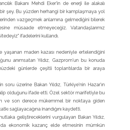
ncılık Bakanı Mehdi Eker'in de enerji ile alakalı
el bir şey. Bu yüzden herhangi bir kamplaşmaya yol
ğerinden vazgeçmek anlamına gelmediğini bilerek
lmesine müsaade etmeyeceğiz. Vatandaşlarımız
tedeyiz" ifadelerini kullandı.
'te yaşanan maden kazası nedeniyle ertelendiğini
olduğunu anımsatan Yıldız, Gazprom'un bu konuda
ümüzdeki günlerde çeşitli toplantılarda bir araya
 soru üzerine Bakan Yıldız, Türkiye'nin Hazar'ın
p olduğunu ifade etti. Özel sektör marifetiyle bu
rleyen ve son derece mükemmel bir noktaya giden
atkı sağlayacağına inandığını kaydetti.
tlaka geliştireceklerini vurgulayan Bakan Yıldız,
ivarında ekonomik kazanç elde etmesinin mümkün