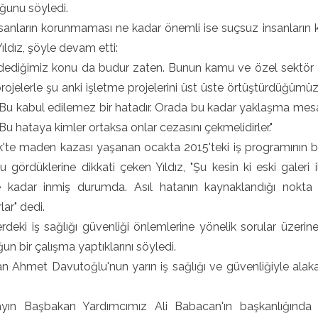
ğunu söyledi.
sanların korunmaması ne kadar önemli ise suçsuz insanların 
Yıldız, şöyle devam etti:
 dediğimiz konu da budur zaten. Bunun kamu ve özel sektör
rojelerle şu anki işletme projelerini üst üste örtüştürdüğümüz
Bu kabul edilemez bir hatadır. Orada bu kadar yaklaşma mesa
. Bu hataya kimler ortaksa onlar cezasını çekmelidirler."
te maden kazası yaşanan ocakta 2015'teki iş programının bir k
 gördüklerine dikkati çeken Yıldız, "Şu kesin ki eski galeri
 kadar inmiş durumda. Asıl hatanın kaynaklandığı nokta o
lar" dedi.
deki iş sağlığı güvenliği önlemlerine yönelik sorular üzeri
ğun bir çalışma yaptıklarını söyledi.
 Ahmet Davutoğlu'nun yarın iş sağlığı ve güvenliğiyle alakalı
:
yın Başbakan Yardımcımız Ali Babacan'ın başkanlığında ilg