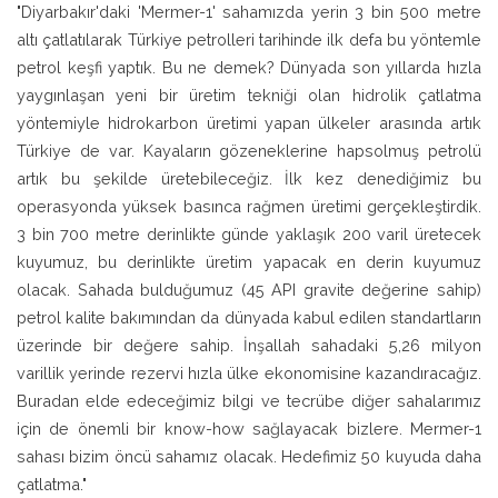
"Diyarbakır'daki 'Mermer-1' sahamızda yerin 3 bin 500 metre
altı çatlatılarak Türkiye petrolleri tarihinde ilk defa bu yöntemle
petrol keşfi yaptık. Bu ne demek? Dünyada son yıllarda hızla
yaygınlaşan yeni bir üretim tekniği olan hidrolik çatlatma
yöntemiyle hidrokarbon üretimi yapan ülkeler arasında artık
Türkiye de var. Kayaların gözeneklerine hapsolmuş petrolü
artık bu şekilde üretebileceğiz. İlk kez denediğimiz bu
operasyonda yüksek basınca rağmen üretimi gerçekleştirdik.
3 bin 700 metre derinlikte günde yaklaşık 200 varil üretecek
kuyumuz, bu derinlikte üretim yapacak en derin kuyumuz
olacak. Sahada bulduğumuz (45 API gravite değerine sahip)
petrol kalite bakımından da dünyada kabul edilen standartların
üzerinde bir değere sahip. İnşallah sahadaki 5,26 milyon
varillik yerinde rezervi hızla ülke ekonomisine kazandıracağız.
Buradan elde edeceğimiz bilgi ve tecrübe diğer sahalarımız
için de önemli bir know-how sağlayacak bizlere. Mermer-1
sahası bizim öncü sahamız olacak. Hedefimiz 50 kuyuda daha
çatlatma."