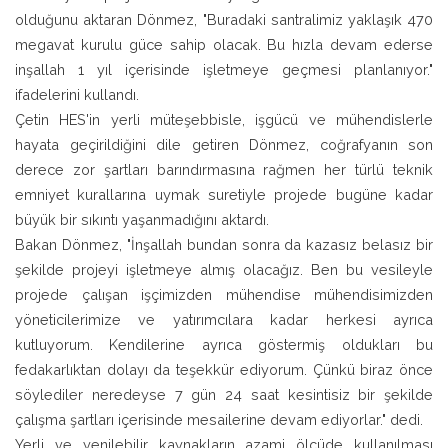
olduğunu aktaran Dönmez, "Buradaki santralimiz yaklaşık 470
megavat kurulu güce sahip olacak. Bu hızla devam ederse
inşallah 1 yıl içerisinde işletmeye geçmesi planlanıyor."
ifadelerini kullandı.
Çetin HES'in yerli müteşebbisle, işgücü ve mühendislerle
hayata geçirildiğini dile getiren Dönmez, coğrafyanın son
derece zor şartları barındırmasına rağmen her türlü teknik
emniyet kurallarına uymak suretiyle projede bugüne kadar
büyük bir sıkıntı yaşanmadığını aktardı.
Bakan Dönmez, "İnşallah bundan sonra da kazasız belasız bir
şekilde projeyi işletmeye almış olacağız. Ben bu vesileyle
projede çalışan işçimizden mühendise mühendisimizden
yöneticilerimize ve yatırımcılara kadar herkesi ayrıca
kutluyorum. Kendilerine ayrıca göstermiş oldukları bu
fedakarlıktan dolayı da teşekkür ediyorum. Çünkü biraz önce
söylediler neredeyse 7 gün 24 saat kesintisiz bir şekilde
çalışma şartları içerisinde mesailerine devam ediyorlar." dedi.
Yerli ve yenilebilir kaynakların azami ölçüde kullanılması