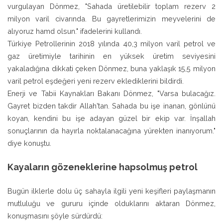
vurgulayan Dönmez, "Sahada üretilebilir toplam rezerv 2
milyon varil civarında. Bu gayretlerimizin meyvelerini de
alıyoruz hamd olsun." ifadelerini kullandı.
Türkiye Petrollerinin 2018 yılında 40,3 milyon varil petrol ve
gaz üretimiyle tarihinin en yüksek üretim seviyesini
yakaladığına dikkati çeken Dönmez, buna yaklaşık 15,5 milyon
varil petrol eşdeğeri yeni rezerv eklediklerini bildirdi.
Enerji ve Tabii Kaynakları Bakanı Dönmez, "Varsa bulacağız.
Gayret bizden takdir Allah'tan. Sahada bu işe inanan, gönlünü
koyan, kendini bu işe adayan güzel bir ekip var. İnşallah
sonuçlarının da hayırla noktalanacağına yürekten inanıyorum."
diye konuştu.
Kayaların gözeneklerine hapsolmuş petrol
Bugün ilklerle dolu üç sahayla ilgili yeni keşifleri paylaşmanın
mutluluğu ve gururu içinde olduklarını aktaran Dönmez,
konuşmasını şöyle sürdürdü: