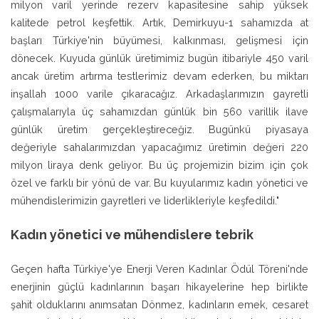
milyon varil yerinde rezerv kapasitesine sahip yüksek
kalitede petrol keşfettik. Artık, Demirkuyu-1 sahamızda at
başları Türkiye'nin büyümesi, kalkınması, gelişmesi için
dönecek. Kuyuda günlük üretimimiz bugün itibariyle 450 varil
ancak üretim artırma testlerimiz devam ederken, bu miktarı
inşallah 1000 varile çıkaracağız. Arkadaşlarımızın gayretli
çalışmalarıyla üç sahamızdan günlük bin 560 varillik ilave
günlük üretim gerçekleştireceğiz. Bugünkü piyasaya
değeriyle sahalarımızdan yapacağımız üretimin değeri 220
milyon liraya denk geliyor. Bu üç projemizin bizim için çok
özel ve farklı bir yönü de var. Bu kuyularımız kadın yönetici ve
mühendislerimizin gayretleri ve liderlikleriyle keşfedildi."
Kadın yönetici ve mühendislere tebrik
Geçen hafta Türkiye'ye Enerji Veren Kadınlar Ödül Töreni'nde
enerjinin güçlü kadınlarının başarı hikayelerine hep birlikte
şahit olduklarını anımsatan Dönmez, kadınların emek, cesaret