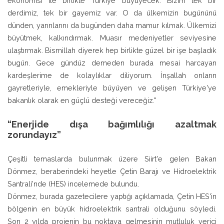
ekonomisi ile birlikte Türkiye büyüyecek. Bizim tek bir
derdimiz, tek bir gayemiz var. O da ülkemizin bugününü
dünden, yarınlarını da bugünden daha mamur kılmak. Ülkemizi
büyütmek, kalkındırmak. Muasır medeniyetler seviyesine
ulaştırmak. Bismillah diyerek hep birlikte güzel bir işe başladık
bugün. Gece gündüz demeden burada mesai harcayan
kardeşlerime de kolaylıklar diliyorum. İnşallah onların
gayretleriyle, emekleriyle büyüyen ve gelişen Türkiye'ye
bakanlık olarak en güçlü desteği vereceğiz."
“Enerjide dışa bağımlılığı azaltmak
zorundayız”
Çeşitli temaslarda bulunmak üzere Siirt'e gelen Bakan
Dönmez, beraberindeki heyetle Çetin Barajı ve Hidroelektrik
Santrali'nde (HES) incelemede bulundu.
Dönmez, burada gazetecilere yaptığı açıklamada, Çetin HES'in
bölgenin en büyük hidroelektrik santrali olduğunu söyledi.
Son 2 yılda projenin bu noktaya gelmesinin mutluluk verici