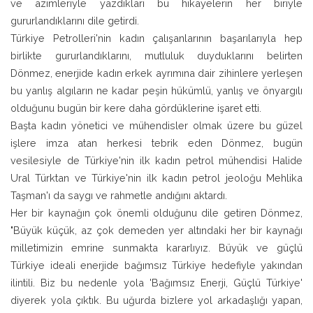
ve azimleriyle yazdıkları bu hikayelerin her biriyle
gururlandıklarını dile getirdi.
Türkiye Petrolleri'nin kadın çalışanlarının başarılarıyla hep
birlikte gururlandıklarını, mutluluk duyduklarını belirten
Dönmez, enerjide kadın erkek ayrımına dair zihinlere yerleşen
bu yanlış algıların ne kadar peşin hükümlü, yanlış ve önyargılı
olduğunu bugün bir kere daha gördüklerine işaret etti.
Başta kadın yönetici ve mühendisler olmak üzere bu güzel
işlere imza atan herkesi tebrik eden Dönmez, bugün
vesilesiyle de Türkiye'nin ilk kadın petrol mühendisi Halide
Ural Türktan ve Türkiye'nin ilk kadın petrol jeoloğu Mehlika
Taşman'ı da saygı ve rahmetle andığını aktardı.
Her bir kaynağın çok önemli olduğunu dile getiren Dönmez,
"Büyük küçük, az çok demeden yer altındaki her bir kaynağı
milletimizin emrine sunmakta kararlıyız. Büyük ve güçlü
Türkiye ideali enerjide bağımsız Türkiye hedefiyle yakından
ilintili. Biz bu nedenle yola 'Bağımsız Enerji, Güçlü Türkiye'
diyerek yola çıktık. Bu uğurda bizlere yol arkadaşlığı yapan,