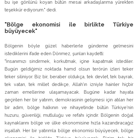
bu işe gönlünü koyan bütün mesai arkadaşlarıma yürekten
teşekkür ediyorum." dedi.
"Bölge ekonomisi ile birlikte Türkiye
büyüyecek"
Bölgenin böyle güzel haberlerle gündeme gelmesini
istediklerini ifade eden Dönmez, şunları kaydetti:
"İnsanımızı sindirmek, korkutmak, içine kapatmak istediler.
Bugün geldiğimiz noktada hamd olsun terörün izleri teker
teker siliniyor. Biz bir, beraber oldukça, tek devlet, tek bayrak,
tek vatan, tek millet dedikçe, Allah'ın izniyle hainler hiçbir
zaman emellerine ulaşamayacak. Bugüne kadar hayata
geçirilen her bir yatırım, demokrasinin gelişmesi için atılan her
bir adım, bölge halkının ve nihayetinde bütün Türkiye'nin
huzuru, güvenliği, mutluluğu ve refahı içindir. Bölgenin doğal
kaynaklarını bölge ve ülke ekonomisine hızla kazandıracağız
inşallah. Her bir yatırımla bölge ekonomisi büyüyecek, bölge