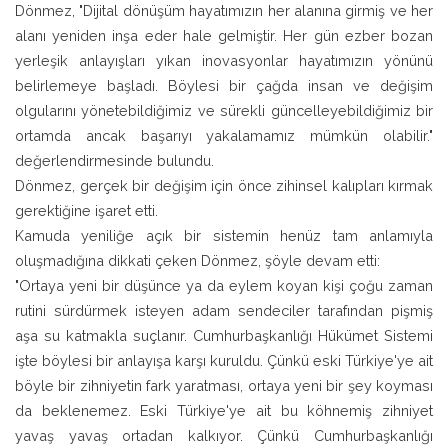
Dönmez, "Dijital dönüşüm hayatımızın her alanına girmiş ve her
alanı yeniden inşa eder hale gelmiştir. Her gün ezber bozan
yerleşik anlayışları yıkan inovasyonlar hayatımızın yönünü
belirlemeye başladı. Böylesi bir çağda insan ve değişim
olgularını yönetebildiğimiz ve sürekli güncelleyebildiğimiz bir
ortamda ancak başarıyı yakalamamız mümkün olabilir."
değerlendirmesinde bulundu.
Dönmez, gerçek bir değişim için önce zihinsel kalıpları kırmak
gerektiğine işaret etti.
Kamuda yeniliğe açık bir sistemin henüz tam anlamıyla
oluşmadığına dikkati çeken Dönmez, şöyle devam etti:
"Ortaya yeni bir düşünce ya da eylem koyan kişi çoğu zaman
rutini sürdürmek isteyen adam sendeciler tarafından pişmiş
aşa su katmakla suçlanır. Cumhurbaşkanlığı Hükümet Sistemi
işte böylesi bir anlayışa karşı kuruldu. Çünkü eski Türkiye'ye ait
böyle bir zihniyetin fark yaratması, ortaya yeni bir şey koyması
da beklenemez. Eski Türkiye'ye ait bu köhnemiş zihniyet
yavaş yavaş ortadan kalkıyor. Çünkü Cumhurbaşkanlığı