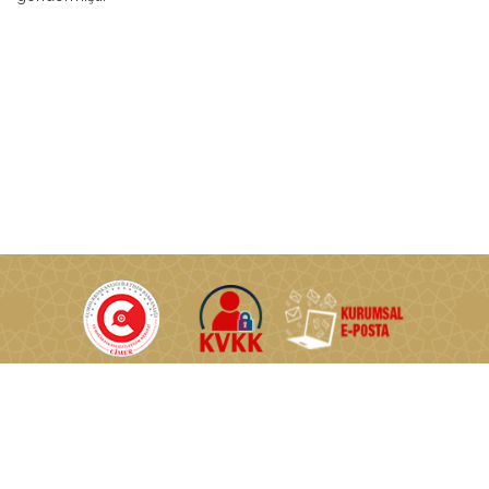
T.C. Enerji ve Tabii Kaynaklar Bakanlığı © Tüm Hakları Saklıdır.
Nasuh Akar Mahallesi Türkocağı Caddesi No:2 06520
Çankaya/Ankara/TÜRKİYE
0 (312) 546 46 46
0 (312) 222 57 60