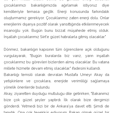
çocuklarımızı bakanlığımızda ağırlamak istiyoruz diye
kendileriyle temasa geçtik. Enerji konusunda farkındalık
oluşturmamız gerekiyor. Çocuklarımız zaten enerji dolu. Onlar
enerjilerini dışarıya pozitif olarak yansıttığında etkilenmeyecek
insanoğlu yok. Bugün bunu bizzat müşahede etmiş olduk.
İnşallah çocuklarımız Siirt'e güzel hatıralarla gitmiş olacaklar."
Dönmez, bakanlığın kapısının tüm öğrencilere açık olduğunu
vurgulayarak, "Bugün buralarda biz varız, yarın inşallah
çocuklarımız bu görevleri bizlerden almış olacaklar. Bu vatana
millete hizmete devam etmiş olacaklar." ifadesini kullandı.
Bakanlığı temsili olarak devralan Mustafa Umeyr Akay da
yetişkinlere ve çocuklara, enerjide verimliliği sağlamaya
yönelik önerilerde bulundu.
Akay, ziyaretten duyduğu mutluluğu dile getirirken, "Bakanımız
bize çok güzel şeyler yaptırdı. İlk olarak bize dergimizi
gönderdi. Yetmedi bizi bir de Ankara'ya davet etti. Şimdi de
tanıştık. Ona çok teşekkür ediyorum. Bakan olmak güzel bir