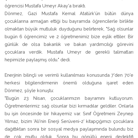
öğrencisi Mustafa Umeyr Akay'a bıraktı.
Dönmez, Gazi Mustafa Kemal Atatürk'ün bütün dünya
çocuklarına armağan ettiği bu bayramda öğrencilerle birlikte
olmaktan büyük mutluluk duyduğunu belirterek, "Sağ olsunlar
bugün 6 öğrencimiz ve 2 öğretmenimiz bize eşlik ettiler. Bir
günlük de olsa bakanlık ve bakan yardımcılığı görevini
çocuklara verdik. Mustafa Umeyr de gerekli talimatları
hepimizle paylaşmış oldu." dedi.
Enerjinin bilinçli ve verimli kullanılması konusunda 7'den 70'e
herkesi bilgilendirmenin önemli olduğuna işaret eden
Dönmez, şöyle konuştu:
"Bugün 23 Nisan, çocuklarımızın bayramını kutluyorum.
Öğretmenlerimiz sağ olsunlar bizi kırmadılar geldiler. Onlarla
bu işin öncesinde bir hikayemiz var. Sınıf Öğretmeni Zeynep
Yılmaz, bizim 'Ali'nin Enerji Serüveni-2' kitapçığımızı çocuklara
dağıttıktan sonra bir sosyal medya paylaşımında bulundu biz
de çok mutlu olduk. Sonra bu gönüllü enerji dedektifi