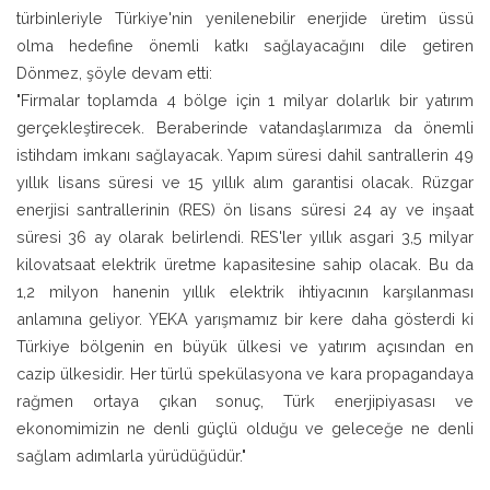
türbinleriyle Türkiye'nin yenilenebilir enerjide üretim üssü
olma hedefine önemli katkı sağlayacağını dile getiren
Dönmez, şöyle devam etti:
"Firmalar toplamda 4 bölge için 1 milyar dolarlık bir yatırım
gerçekleştirecek. Beraberinde vatandaşlarımıza da önemli
istihdam imkanı sağlayacak. Yapım süresi dahil santrallerin 49
yıllık lisans süresi ve 15 yıllık alım garantisi olacak. Rüzgar
enerjisi santrallerinin (RES) ön lisans süresi 24 ay ve inşaat
süresi 36 ay olarak belirlendi. RES'ler yıllık asgari 3,5 milyar
kilovatsaat elektrik üretme kapasitesine sahip olacak. Bu da
1,2 milyon hanenin yıllık elektrik ihtiyacının karşılanması
anlamına geliyor. YEKA yarışmamız bir kere daha gösterdi ki
Türkiye bölgenin en büyük ülkesi ve yatırım açısından en
cazip ülkesidir. Her türlü spekülasyona ve kara propagandaya
rağmen ortaya çıkan sonuç, Türk enerjipiyasası ve
ekonomimizin ne denli güçlü olduğu ve geleceğe ne denli
sağlam adımlarla yürüdüğüdür."