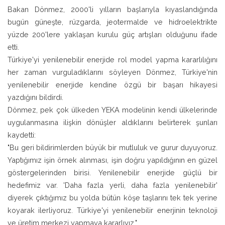
Bakan Dönmez, 2000'li yılların başlarıyla kıyaslandığında
bugün güneşte, rüzgarda, jeotermalde ve hidroelektrikte
yüzde 200'lere yaklaşan kurulu güç artışları olduğunu ifade
etti.
Türkiye'yi yenilenebilir enerjide rol model yapma kararlılığını
her zaman vurguladıklarını söyleyen Dönmez, Türkiye'nin
yenilenebilir enerjide kendine özgü bir başarı hikayesi
yazdığını bildirdi.
Dönmez, pek çok ülkeden YEKA modelinin kendi ülkelerinde
uygulanmasına ilişkin dönüşler aldıklarını belirterek şunları
kaydetti:
"Bu geri bildirimlerden büyük bir mutluluk ve gurur duyuyoruz.
Yaptığımız işin örnek alınması, işin doğru yapıldığının en güzel
göstergelerinden birisi. Yenilenebilir enerjide güçlü bir
hedefimiz var. 'Daha fazla yerli, daha fazla yenilenebilir'
diyerek çıktığımız bu yolda bütün köşe taşlarını tek tek yerine
koyarak ilerliyoruz. Türkiye'yi yenilenebilir enerjinin teknoloji
ve üretim merkezi yapmaya kararlıyız."