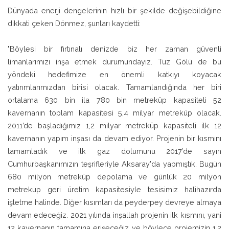
Dünyada enerji dengelerinin hızlı bir şekilde değişebildiğine
dikkati çeken Dönmez, şunları kaydetti:
"Böylesi bir fırtınalı denizde biz her zaman güvenli
limanlarımızı inşa etmek durumundayız. Tuz Gölü de bu
yöndeki hedefimize en önemli katkıyı koyacak
yatırımlarımızdan birisi olacak. Tamamlandığında her biri
ortalama 630 bin ila 780 bin metreküp kapasiteli 52
kavernanın toplam kapasitesi 5,4 milyar metreküp olacak.
2011’de başladığımız 1,2 milyar metreküp kapasiteli ilk 12
kavernanın yapım inşası da devam ediyor. Projenin bir kısmını
tamamladık ve ilk gaz dolumunu 2017’de sayın
Cumhurbaşkanımızın teşrifleriyle Aksaray'da yapmıştık. Bugün
680 milyon metreküp depolama ve günlük 20 milyon
metreküp geri üretim kapasitesiyle tesisimiz halihazırda
işletme halinde. Diğer kısımları da peyderpey devreye almaya
devam edeceğiz. 2021 yılında inşallah projenin ilk kısmını, yani
12 kavernanın tamamına erişeceğiz ve böylece projemizin 1,2