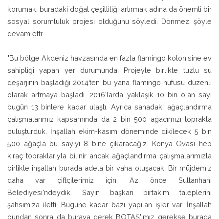
korumak, buradaki doğal çeşitliliği artırmak adına da önemli bir
sosyal sorumluluk projesi olduğunu söyledi. Dönmez, şöyle
devam etti:
"Bu bölge Akdeniz havzasında en fazla flamingo kolonisine ev
sahipliği yapan yer durumunda. Projeyle birlikte tuzlu su
deşarjının başladığı 2014’ten bu yana flamingo nüfusu düzenli
olarak artmaya başladı. 2016’larda yaklaşık 10 bin olan sayı
bugün 13 binlere kadar ulaştı. Ayrıca sahadaki ağaçlandırma
çalışmalarımız kapsamında da 2 bin 500 ağacımızı toprakla
buluşturduk. İnşallah ekim-kasım döneminde dikilecek 5 bin
500 ağaçla bu sayıyı 8 bine çıkaracağız. Konya Ovası hep
kıraç topraklarıyla bilinir ancak ağaçlandırma çalışmalarımızla
birlikte inşallah burada adeta bir vaha oluşacak. Bir müjdemiz
daha var çiftçilerimiz için. Az önce Sultanhanı
Belediyesi'ndeydik. Sayın başkan birtakım taleplerini
şahsımıza iletti. Bugüne kadar bazı yapılan işler var. İnşallah
bundan sonra da buraya gerek BOTAŞ'ımız gerekse burada