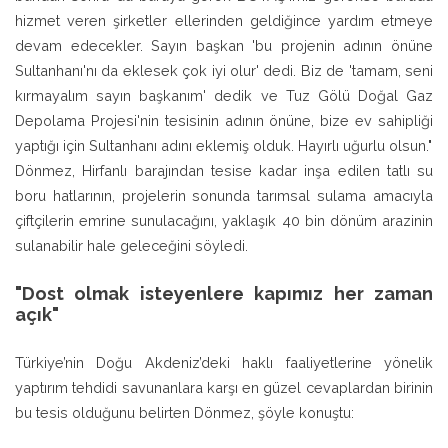
hizmet veren şirketler ellerinden geldiğince yardım etmeye
devam edecekler. Sayın başkan 'bu projenin adının önüne
Sultanhanı'nı da eklesek çok iyi olur' dedi. Biz de 'tamam, seni
kırmayalım sayın başkanım' dedik ve Tuz Gölü Doğal Gaz
Depolama Projesi'nin tesisinin adının önüne, bize ev sahipliği
yaptığı için Sultanhanı adını eklemiş olduk. Hayırlı uğurlu olsun."
Dönmez, Hirfanlı barajından tesise kadar inşa edilen tatlı su
boru hatlarının, projelerin sonunda tarımsal sulama amacıyla
çiftçilerin emrine sunulacağını, yaklaşık 40 bin dönüm arazinin
sulanabilir hale geleceğini söyledi.
"Dost olmak isteyenlere kapımız her zaman
açık"
Türkiye’nin Doğu Akdeniz’deki haklı faaliyetlerine yönelik
yaptırım tehdidi savunanlara karşı en güzel cevaplardan birinin
bu tesis olduğunu belirten Dönmez, şöyle konuştu: