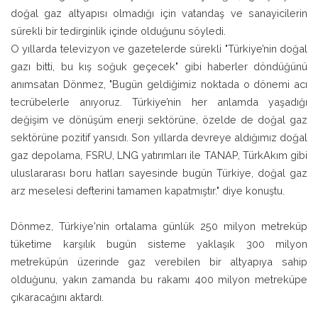
doğal gaz altyapısı olmadığı için vatandaş ve sanayicilerin
sürekli bir tedirginlik içinde olduğunu söyledi.
O yıllarda televizyon ve gazetelerde sürekli "Türkiye’nin doğal
gazı bitti, bu kış soğuk geçecek" gibi haberler döndüğünü
anımsatan Dönmez, "Bugün geldiğimiz noktada o dönemi acı
tecrübelerle anıyoruz. Türkiye’nin her anlamda yaşadığı
değişim ve dönüşüm enerji sektörüne, özelde de doğal gaz
sektörüne pozitif yansıdı. Son yıllarda devreye aldığımız doğal
gaz depolama, FSRU, LNG yatırımları ile TANAP, TürkAkım gibi
uluslararası boru hatları sayesinde bugün Türkiye, doğal gaz
arz meselesi defterini tamamen kapatmıştır." diye konuştu.
Dönmez, Türkiye'nin ortalama günlük 250 milyon metreküp
tüketime karşılık bugün sisteme yaklaşık 300 milyon
metreküpün üzerinde gaz verebilen bir altyapıya sahip
olduğunu, yakın zamanda bu rakamı 400 milyon metreküpe
çıkaracağını aktardı.