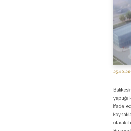
25.10.20
Balıkes
yaptığı 
ifade ed
kaynakla
olarak i
Bu mode