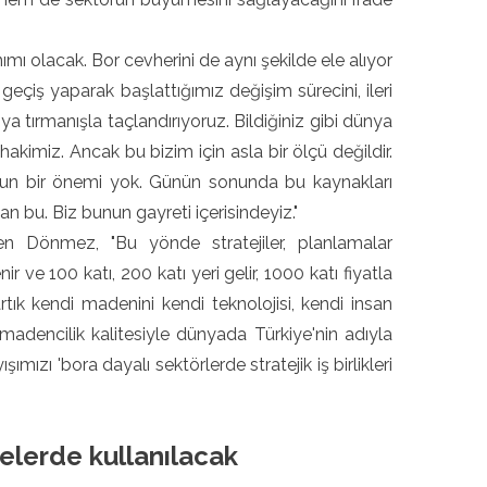
nımı olacak. Bor cevherini de aynı şekilde ele alıyor
eçiş yaparak başlattığımız değişim sürecini, ileri
ya tırmanışla taçlandırıyoruz. Bildiğiniz gibi dünya
akimiz. Ancak bu bizim için asla bir ölçü değildir.
n bir önemi yok. Günün sonunda bu kaynakları
an bu. Biz bunun gayreti içerisindeyiz."
ren Dönmez, "Bu yönde stratejiler, planlamalar
r ve 100 katı, 200 katı yeri gelir, 1000 katı fiyatla
artık kendi madenini kendi teknolojisi, kendi insan
madencilik kalitesiyle dünyada Türkiye'nin adıyla
mızı 'bora dayalı sektörlerde stratejik iş birlikleri
elerde kullanılacak