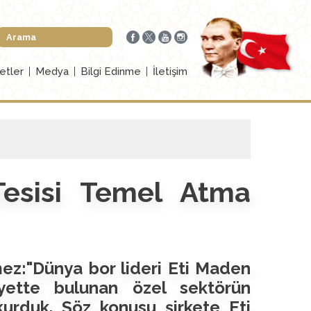
etler
Medya
Bilgi Edinme
İletişim
esisi Temel Atma
mez:"Dünya bor lideri Eti Maden
yette bulunan özel sektörün
kurduk. Söz konusu şirkete Eti