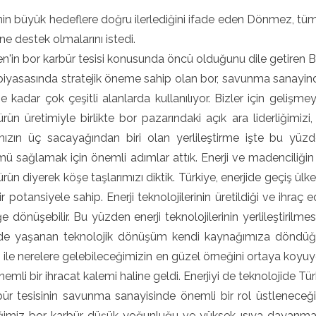
nin büyük hedeflere doğru ilerlediğini ifade eden Dönmez, tüm 
ine destek olmalarını istedi.
n'in bor karbür tesisi konusunda öncü olduğunu dile getiren 
piyasasında stratejik öneme sahip olan bor, savunma sanayin
ne kadar çok çeşitli alanlarda kullanılıyor. Bizler için geli
ürün üretimiyle birlikte bor pazarındaki açık ara liderliğimizi
mızın üç sacayağından biri olan yerlileştirme işte bu yüzde
 sağlamak için önemli adımlar attık. Enerji ve madenciliğin he
 ürün diyerek köşe taşlarımızı diktik. Türkiye, enerjide geçiş 
r potansiyele sahip. Enerji teknolojilerinin üretildiği ve ihraç 
e dönüşebilir. Bu yüzden enerji teknolojilerinin yerlileştiril
de yaşanan teknolojik dönüşüm kendi kaynağımıza döndüğümü
i ile nerelere gelebileceğimizin en güzel örneğini ortaya koyu
Önemli bir ihracat kalemi haline geldi. Enerjiyi de teknolojide T
bür tesisinin savunma sanayisinde önemli bir rol üstlenece
ğimiz bor karbür düşük yoğunluğu ve yüksek ısıya dayanma öz