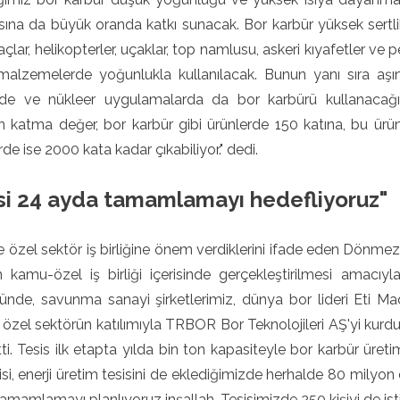
asına da büyük oranda katkı sunacak. Bor karbür yüksek sert
raçlar, helikopterler, uçaklar, top namlusu, askeri kıyafetler ve
malzemelerde yoğunlukla kullanılacak. Bunun yanı sıra aşı
nde ve nükleer uygulamalarda da bor karbürü kullanacağı
 katma değer, bor karbür gibi ürünlerde 150 katına, bu ürünle
rde ise 2000 kata kadar çıkabiliyor." dedi.
si 24 ayda tamamlamayı hedefliyoruz"
özel sektör iş birliğine önem verdiklerini ifade eden Dönmez, "İ
n kamu-özel iş birliği içerisinde gerçekleştirilmesi amacı
ünde, savunma sanayi şirketlerimiz, dünya bor lideri Eti M
özel sektörün katılımıyla TRBOR Bor Teknolojileri AŞ'yi kurd
etti. Tesis ilk etapta yılda bin ton kapasiteyle bor karbür üret
isi, enerji üretim tesisini de eklediğimizde herhalde 80 milyon
amamlamayı planlıyoruz inşallah. Tesisimizde 250 kişiyi de isti