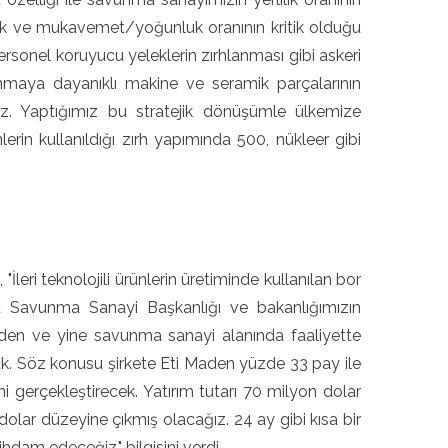
lik ve mukavemet/yoğunluk oranının kritik olduğu
 personel koruyucu yeleklerin zırhlanması gibi askeri
nmaya dayanıklı makine ve seramik parçalarının
z. Yaptığımız bu stratejik dönüşümle ülkemize
rin kullanıldığı zırh yapımında 500, nükleer gibi
leri teknolojili ürünlerin üretiminde kullanılan bor
yla Savunma Sanayi Başkanlığı ve bakanlığımızın
aden ve yine savunma sanayi alanında faaliyette
uk. Söz konusu şirkete Eti Maden yüzde 33 pay ile
imi gerçekleştirecek. Yatırım tutarı 70 milyon dolar
 dolar düzeyine çıkmış olacağız. 24 ay gibi kısa bir
hdam edeceğiz." bilgisini verdi.