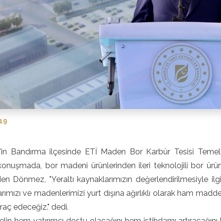
19
ir'in Bandırma ilçesinde ETİ Maden Bor Karbür Tesisi Tem
konuşmada, bor madeni ürünlerinden ileri teknolojili bor ürünle
en Dönmez, "Yeraltı kaynaklarımızın değerlendirilmesiyle ilgil
rımızı ve madenlerimizi yurt dışına ağırlıklı olarak ham madde 
hraç edeceğiz." dedi.
lin hem yatırımcı dostu olacağını hem istihdamı artıracağın