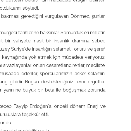
lduklarını söyledi.
üp bakması gerektiğini vurgulayan Dönmez, şunları
ürgeci tarihlerine baksınlar. Sömürdükleri milletin
sıl bir vahşete, nasıl bir insanlık dramına sebep
ey Suriye'de insanlığın selameti, onuru ve şerefi
nı kaynağında yok etmek için mücadele veriyoruz.
ı sıvazlayanlar, onları cesaretlendirenler, mecliste,
müsaade edenler, sporcularımızın asker selamını
 gibidir. Bugün desteklediğiniz terör örgütleri
lar yarın ne büyük bir bela ile boğuşmak zorunda
Recep Tayyip Erdoğan'a, önceki dönem Enerji ve
ruluşlara teşekkür etti.
kundu.
n ailelerle birlikte attı.