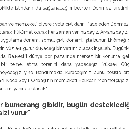
birlikte istihdam da sağlanacağını belirten Dönmez, üretimi 
san ve memleket" diyerek yola çıktıklarını ifade eden Dönmez
olarak, hükümet olarak her zaman yanınızdayız. Arkanızdayız. Bo
uygulama dönemi, somut çıktı dönemi. İşte bunun ilk örneği 
nin yüz akı, gurur duyacağı bir yatırım olacak inşallah. Bu
larla Balıkesir'i dünya bor pazarında merkez bir konuma 
bir temel atma törenini daha yapacağız. Yüksek Güçlü 
eyeceğiz yine Bandırma'da kuracağımız bunu tesisle artı
nı Koca Seyit Onbaşı'nın memleketi Balıkesir, Mehmetçiğe zı
ların yanında olacak."
r bumerang gibidir, bugün desteklediği
sizi vurur"
ahlı Kuvvetleri'nin her türlü yaptırım tehdidine karşı milletin