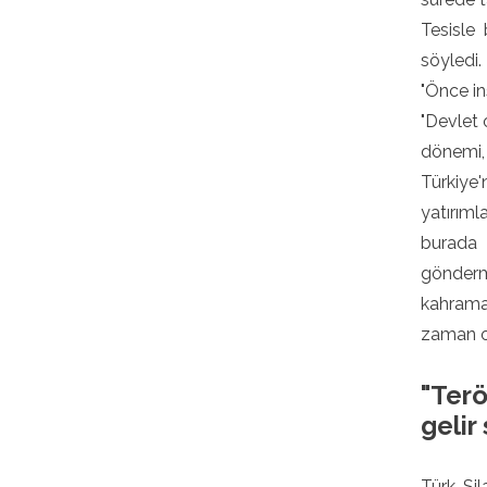
Tesisle 
söyledi.
"Önce in
"Devlet 
dönemi, 
Türkiye'
yatırım
burada 
gönderm
kahrama
zaman on
"Terö
gelir 
Türk Sil