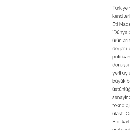
Türkiye'
kendiler
Eti Made
"Dünya 
ürünleri
değerli 
politika
dönüşümü
yerli uç
büyük bi
üstünlüğ
sanayin
teknoloj
ulaştı. 
Bor kar
üretece