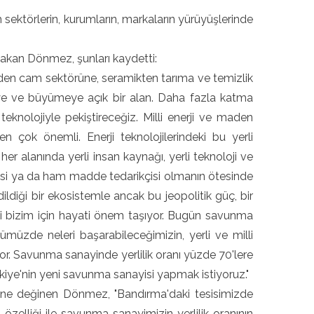
sektörlerin, kurumların, markaların yürüyüşlerinde
Bakan Dönmez, şunları kaydetti:
den cam sektörüne, seramikten tarıma ve temizlik
şmeye ve büyümeye açık bir alan. Daha fazla katma
, teknolojiyle pekiştireceğiz. Milli enerji ve maden
n çok önemli. Enerji teknolojilerindeki bu yerli
r alanında yerli insan kaynağı, yerli teknoloji ve
ülkesi ya da ham madde tedarikçisi olmanın ötesinde
edildiği bir ekosistemle ancak bu jeopolitik güç, bir
mesi bizim için hayati önem taşıyor. Bugün savunma
zde neleri başarabileceğimizin, yerli ve milli
yor. Savunma sanayinde yerlilik oranı yüzde 70'lere
ürkiye'nin yeni savunma sanayisi yapmak istiyoruz."
ğine değinen Dönmez, "Bandırma'daki tesisimizde
elliği ile savunma sanayimizin yerlilik oranının