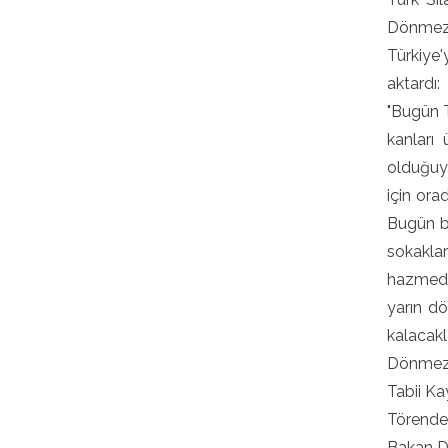
Dönmez, 
Türkiye'
aktardı:
"Bugün T
kanları 
olduğuyl
için ora
Bugün ba
sokakla
hazmede
yarın d
kalacakl
Dönmez,
Tabii Ka
Törende
Bakan Dö