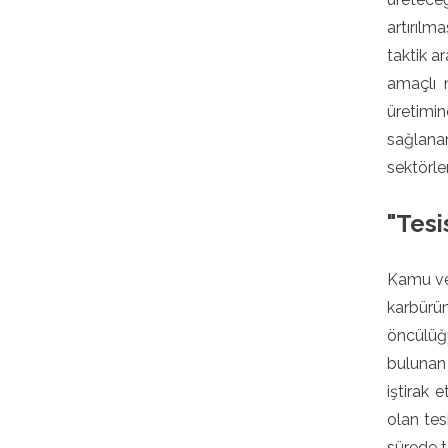
artırılm
taktik a
amaçlı 
üretimi
sağlanan
sektörle
"Tesi
Kamu ve 
karbürü
öncülüğ
bulunan 
iştirak 
olan tes
sürede t