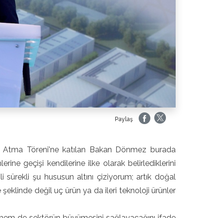
Paylaş
el Atma Töreni'ne katılan Bakan Dönmez burada
rine geçişi kendilerine ilke olarak belirlediklerini
i sürekli şu hususun altını çiziyorum; artık doğal
şeklinde değil uç ürün ya da ileri teknoloji ürünler
ı hem de sektörün büyümesini sağlayacağını ifade