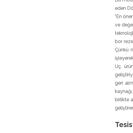
eden Dö
"En önem
ve değer
teknoloj
bor reze
Çünkü n
işleyere
Uç ürün
geliştir
geri alm
kaynağı,
birlikte
geliştir
Tesis