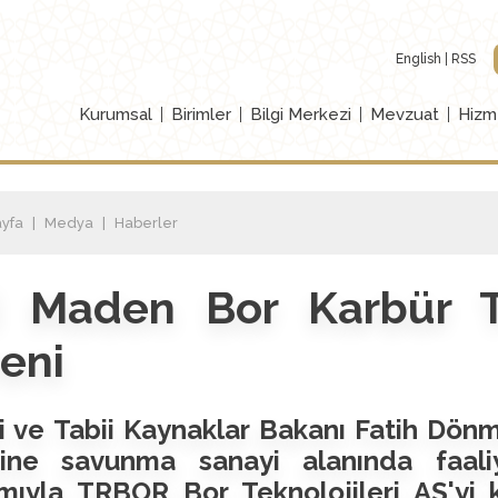
English
RSS
Kurumsal
Birimler
Bilgi Merkezi
Mevzuat
Hizm
yfa
Medya
Haberler
İ Maden Bor Karbür T
eni
i ve Tabii Kaynaklar Bakanı Fatih Dön
ine savunma sanayi alanında faali
ımıyla TRBOR Bor Teknolojileri AŞ'yi 