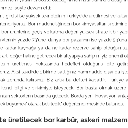
nmez, şöyle devam etti:
li girdisi ise yüksek teknolojinin Türkiye'de üretilmesi ve kulla
lendiriyoruz. Bor madenciliğinden bor kimyasalları üretimine g
i bor ürünlerine geçiş ve katma değeri yüksek stratejik bir yapı
rvlerinin yüzde 73'üne, dünya bor pazarının ise yüzde 59'una h
e kadar kaynağa ya da ne kadar rezerve sahip olduğumuzu
k artı değer haline getirecek bir altyapıya sahip miyiz önemli ol
lerin üretilmesi noktasında hedefleri olduğunu dile geti
iyoruz. Aksi takdirde 1 birime sattığınız hammadde dışarıda işleni
ak zorunda kalırsınız. Biz artık bu defteri kapattık. Türkiye 
 kendi bilgi ve birikimiyle işleyecek. Bor başta olmak üzere 
 anılan sektörlerin başında gelecek. Borda yeni inovasyon anlayışı
erek büyümek' olarak belirledik." değerlendirmesinde bulundu.
te üretilecek bor karbür, askeri malzem