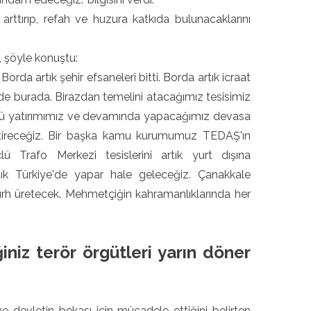
arttırıp, refah ve huzura katkıda bulunacaklarını
, şöyle konuştu:
rda artık şehir efsaneleri bitti. Borda artık icraat
de burada. Birazdan temelini atacağımız tesisimiz
günkü yatırımımız ve devamında yapacağımız devasa
getireceğiz. Bir başka kamu kurumumuz TEDAŞ'ın
Trafo Merkezi tesislerini artık yurt dışına
k Türkiye'de yapar hale geleceğiz. Çanakkale
rh üretecek. Mehmetçiğin kahramanlıklarında her
niz terör örgütleri yarın döner
 ve devletin bekası için mücadele ettiğini belirten