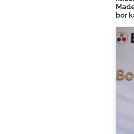
Maden
bor k