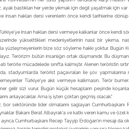
ayak bastıkları her yerde yıkmak için değil yaşatmak için var o
ye insan hakları dersi verenlerin önce kendi tarihlerine dön
ürkiye'ye insan hakları dersi vermeye kalkanlar önce kendi söm
üzerinde yükselttikleri medeniyetlerinin nasıl bir yıkıma, na
a yüzleşmeyenlerin bize söz söyleme hakkı yoktur. Bugün Kuz
dayız. Terörizm bütün insanlığın ortak düşmanıdır. Bu düşma
tı terörle mücadelede sınıfta kalmıştır. Alenen teröristin sırtın
rda, stadyumlarda terörist paçavraları ile şov yapmalarına 
meyenler Türkiye'ye akıl vermeye kalkmasın. Terör bumerang
öner gelir sizi vurur. Bugün küçük hesapların peşinde koşan
arını anlayacaklar. Ama iş işten çoktan geçmiş olacak."
 bor sektöründe lider olmalarını sağlayan Cumhurbaşkanı 
ynaklar Bakanı Berat Albayrak'a ve katkı veren kamu ve özel ku
 ayrıca Cumhurbaşkanı Recep Tayyip Erdoğan'ın mesajı da o
nmez, tesisin temelini protokol üyelerinin yanı sıra törene katıla