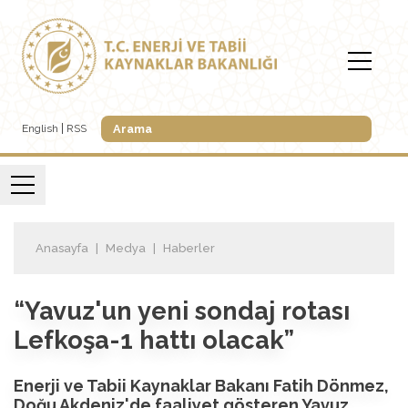
English
RSS
Anasayfa
Medya
Haberler
“Yavuz'un yeni sondaj rotası
Lefkoşa-1 hattı olacak”
Enerji ve Tabii Kaynaklar Bakanı Fatih Dönmez,
Doğu Akdeniz'de faaliyet gösteren Yavuz