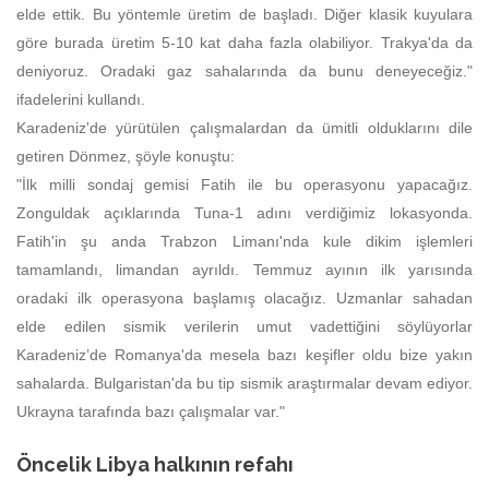
elde ettik. Bu yöntemle üretim de başladı. Diğer klasik kuyulara
göre burada üretim 5-10 kat daha fazla olabiliyor. Trakya'da da
deniyoruz. Oradaki gaz sahalarında da bunu deneyeceğiz."
ifadelerini kullandı.
Karadeniz'de yürütülen çalışmalardan da ümitli olduklarını dile
getiren Dönmez, şöyle konuştu:
"İlk milli sondaj gemisi Fatih ile bu operasyonu yapacağız.
Zonguldak açıklarında Tuna-1 adını verdiğimiz lokasyonda.
Fatih'in şu anda Trabzon Limanı'nda kule dikim işlemleri
tamamlandı, limandan ayrıldı. Temmuz ayının ilk yarısında
oradaki ilk operasyona başlamış olacağız. Uzmanlar sahadan
elde edilen sismik verilerin umut vadettiğini söylüyorlar
Karadeniz’de Romanya'da mesela bazı keşifler oldu bize yakın
sahalarda. Bulgaristan'da bu tip sismik araştırmalar devam ediyor.
Ukrayna tarafında bazı çalışmalar var."
Öncelik Libya halkının refahı