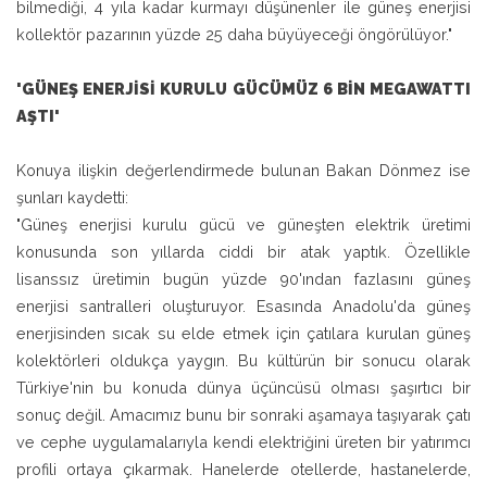
bilmediği, 4 yıla kadar kurmayı düşünenler ile güneş enerjisi
kollektör pazarının yüzde 25 daha büyüyeceği öngörülüyor."
'GÜNEŞ ENERJİSİ KURULU GÜCÜMÜZ 6 BİN MEGAWATTI
AŞTI'
Konuya ilişkin değerlendirmede bulunan Bakan Dönmez ise
şunları kaydetti:
"Güneş enerjisi kurulu gücü ve güneşten elektrik üretimi
konusunda son yıllarda ciddi bir atak yaptık. Özellikle
lisanssız üretimin bugün yüzde 90'ından fazlasını güneş
enerjisi santralleri oluşturuyor. Esasında Anadolu'da güneş
enerjisinden sıcak su elde etmek için çatılara kurulan güneş
kolektörleri oldukça yaygın. Bu kültürün bir sonucu olarak
Türkiye'nin bu konuda dünya üçüncüsü olması şaşırtıcı bir
sonuç değil. Amacımız bunu bir sonraki aşamaya taşıyarak çatı
ve cephe uygulamalarıyla kendi elektriğini üreten bir yatırımcı
profili ortaya çıkarmak. Hanelerde otellerde, hastanelerde,