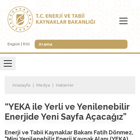
English
RSS
Anasayfa
Medya
Haberler
“YEKA ile Yerli ve Yenilenebilir
Enerjide Yeni Sayfa Açacağız”
Enerji ve Tabii Kaynaklar Bakanı Fatih Dönmez,
"Mini Yenilenebilir Enerji Kaynak Alanı (YEKA)