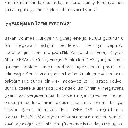
kamu kurumlarında, okullarda, tarlalarda, sanayi kuruluşlarında
çatıların güneş panelleriyle parlamasını istiyoruz."
'74 YARIŞMA DÜZENLEYECEĞİZ'
Bakan Dönmez, Türkiye'nin güneş enerjisi kurulu gücünün 6
bin megawattı aştığını belirterek, "Her yıl yapmayı
hedeflediğimiz bin megawatt'lık Yenilenebilir Enerji Kaynak
Alanı (YEKA) ve Güneş Enerjisi Santralleri (GES) yarışmalarıyla
güneşin toplam enerji portföyü içerisindeki payını da
artıracağız. Son iki yılda yapılan toplam kurulu güç yatırımlarına
baktığımızda güneş bin 547 megawatt ile ilk sırada geliyor.
Bunda özellikle lisanssız üretimdeki üst limitin 5 megawatta
çıkarılması, vergiden muaf bir sistemin getirilmesi ve üretilen
elektriğin öz tüketiminin fazlasının satılması önemli bir yer
tutuyor. Şimdi önümüzde Mini YEKA-GES yarışmalarımız
olacak. Mini YEKA'larla yerli ve yenilenebilir enerjide yeni bir
sayfa açacağız. 36 ilimiz için güneş enerjisine dayalı 10, 15, 20