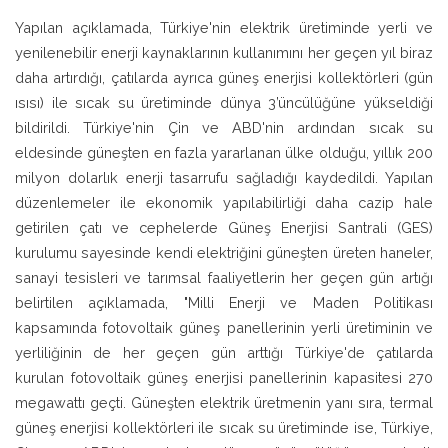
Yapılan açıklamada, Türkiye'nin elektrik üretiminde yerli ve
yenilenebilir enerji kaynaklarının kullanımını her geçen yıl biraz
daha artırdığı, çatılarda ayrıca güneş enerjisi kollektörleri (gün
ısısı) ile sıcak su üretiminde dünya 3’üncülüğüne yükseldiği
bildirildi. Türkiye'nin Çin ve ABD'nin ardından sıcak su
eldesinde güneşten en fazla yararlanan ülke olduğu, yıllık 200
milyon dolarlık enerji tasarrufu sağladığı kaydedildi. Yapılan
düzenlemeler ile ekonomik yapılabilirliği daha cazip hale
getirilen çatı ve cephelerde Güneş Enerjisi Santrali (GES)
kurulumu sayesinde kendi elektriğini güneşten üreten haneler,
sanayi tesisleri ve tarımsal faaliyetlerin her geçen gün artığı
belirtilen açıklamada, "Milli Enerji ve Maden Politikası
kapsamında fotovoltaik güneş panellerinin yerli üretiminin ve
yerliliğinin de her geçen gün arttığı Türkiye'de çatılarda
kurulan fotovoltaik güneş enerjisi panellerinin kapasitesi 270
megawattı geçti. Güneşten elektrik üretmenin yanı sıra, termal
güneş enerjisi kollektörleri ile sıcak su üretiminde ise, Türkiye,