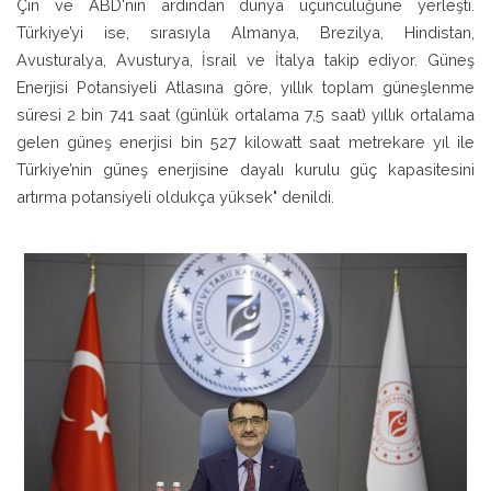
Çin ve ABD'nin ardından dünya üçüncülüğüne yerleşti.
Türkiye’yi ise, sırasıyla Almanya, Brezilya, Hindistan,
Avusturalya, Avusturya, İsrail ve İtalya takip ediyor. Güneş
Enerjisi Potansiyeli Atlasına göre, yıllık toplam güneşlenme
süresi 2 bin 741 saat (günlük ortalama 7,5 saat) yıllık ortalama
gelen güneş enerjisi bin 527 kilowatt saat metrekare yıl ile
Türkiye’nin güneş enerjisine dayalı kurulu güç kapasitesini
artırma potansiyeli oldukça yüksek" denildi.