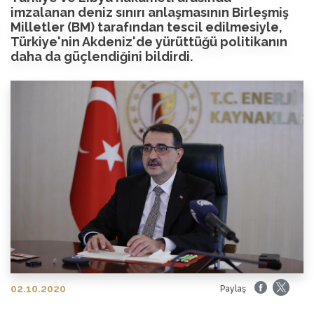
imzalanan deniz sınırı anlaşmasının Birleşmiş
Milletler (BM) tarafından tescil edilmesiyle,
Türkiye'nin Akdeniz'de yürüttüğü politikanın
daha da güçlendiğini bildirdi.
02.10.2020
Paylaş