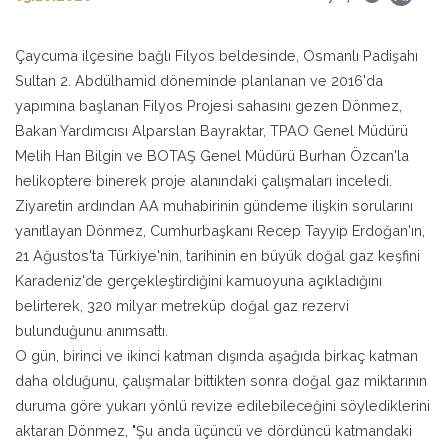
Çaycuma ilçesine bağlı Filyos beldesinde, Osmanlı Padişahı
Sultan 2. Abdülhamid döneminde planlanan ve 2016'da
yapımına başlanan Filyos Projesi sahasını gezen Dönmez,
Bakan Yardımcısı Alparslan Bayraktar, TPAO Genel Müdürü
Melih Han Bilgin ve BOTAŞ Genel Müdürü Burhan Özcan'la
helikoptere binerek proje alanındaki çalışmaları inceledi.
Ziyaretin ardından AA muhabirinin gündeme ilişkin sorularını
yanıtlayan Dönmez, Cumhurbaşkanı Recep Tayyip Erdoğan'ın,
21 Ağustos'ta Türkiye'nin, tarihinin en büyük doğal gaz keşfini
Karadeniz'de gerçekleştirdiğini kamuoyuna açıkladığını
belirterek, 320 milyar metreküp doğal gaz rezervi
bulunduğunu anımsattı.
O gün, birinci ve ikinci katman dışında aşağıda birkaç katman
daha olduğunu, çalışmalar bittikten sonra doğal gaz miktarının
duruma göre yukarı yönlü revize edilebileceğini söylediklerini
aktaran Dönmez, "Şu anda üçüncü ve dördüncü katmandaki