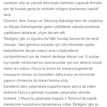
suretiyle orta ve yüksek teknolojili üretimleri yapacak firmalar
için de burada geniş bir endüstri bölgesi planlaması yapıldı."
dedi.
Dönmez, hem Sanayi ve Teknoloji Bakanlığı hem de Ulaştırma
ve Altyapı Bakanlığından gelen yetkililerle sahada inceleme
yaptıklarını aktararak, şöyle devam etti:
"Bildiğiniz gibi 21 Ağustos'ta Fatih Sondaj Gemisi'nin bir keşfi
olmuştu. Tabii gemimiz buradan 150-160 kilometre açıkta
faaliyetlerine devam ediyor ama o faaliyetlerini
sürdürebilmesi için de önemli desteğe ihtiyacı var. O açıdan
kıyı lojistik merkezleri bu operasyonlar için son derece büyük
önem arz ediyor. Filyos'un böyle bir imkana bugünlerde
kavuşuyor olması, bu hizmetleri daha kolay ve ekonomik
yapıyor olmamıza da imkan tanımış oldu.
Karadeniz'deki çalışmalara başlama kararı alınca da zaten
ekibimiz Filyos'a gelmişti, buradaki çalışmaları yerinde
inceledi. 7 Mayıs'ta çalışmalar başladı, 1 Temmuz'da lojistik
merkezinin kurulumunu tamamlamış olduk. Bildiğiniz gibi 15-