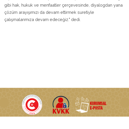
gibi hak, hukuk ve menfaatler çerçevesinde, diyalogdan yana
çözüm arayışımızı da devam ettirmek suretiyle
çalışmalarımıza devam edeceğiz." dedi.
T.C. Enerji ve Tabii Kaynaklar Bakanlığı © Tüm Hakları Saklıdır.