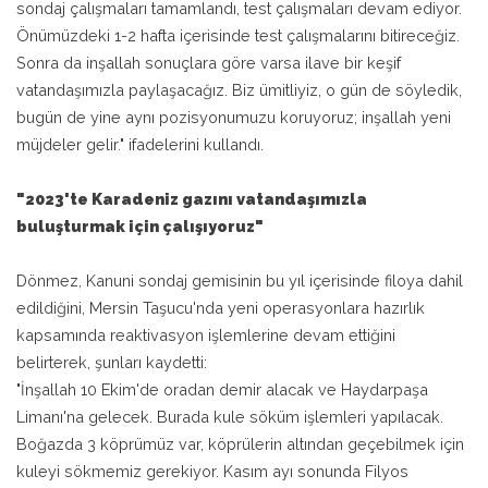
sondaj çalışmaları tamamlandı, test çalışmaları devam ediyor.
Önümüzdeki 1-2 hafta içerisinde test çalışmalarını bitireceğiz.
Sonra da inşallah sonuçlara göre varsa ilave bir keşif
vatandaşımızla paylaşacağız. Biz ümitliyiz, o gün de söyledik,
bugün de yine aynı pozisyonumuzu koruyoruz; inşallah yeni
müjdeler gelir." ifadelerini kullandı.
"2023'te Karadeniz gazını vatandaşımızla
buluşturmak için çalışıyoruz"
Dönmez, Kanuni sondaj gemisinin bu yıl içerisinde filoya dahil
edildiğini, Mersin Taşucu'nda yeni operasyonlara hazırlık
kapsamında reaktivasyon işlemlerine devam ettiğini
belirterek, şunları kaydetti:
"İnşallah 10 Ekim'de oradan demir alacak ve Haydarpaşa
Limanı'na gelecek. Burada kule söküm işlemleri yapılacak.
Boğazda 3 köprümüz var, köprülerin altından geçebilmek için
kuleyi sökmemiz gerekiyor. Kasım ayı sonunda Filyos