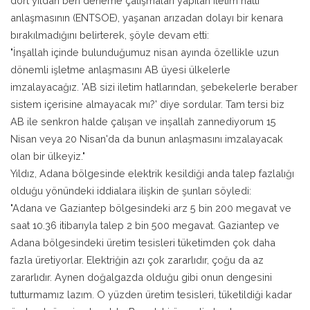
dört yıldan beri deneme çalışmaları yapılan iletim hattı
anlaşmasının (ENTSOE), yaşanan arızadan dolayı bir kenara
bırakılmadığını belirterek, şöyle devam etti:
"İnşallah içinde bulunduğumuz nisan ayında özellikle uzun
dönemli işletme anlaşmasını AB üyesi ülkelerle
imzalayacağız. 'AB sizi iletim hatlarından, şebekelerle beraber
sistem içerisine almayacak mı?' diye sordular. Tam tersi biz
AB ile senkron halde çalışan ve inşallah zannediyorum 15
Nisan veya 20 Nisan'da da bunun anlaşmasını imzalayacak
olan bir ülkeyiz."
Yıldız, Adana bölgesinde elektrik kesildiği anda talep fazlalığı
olduğu yönündeki iddialara ilişkin de şunları söyledi:
"Adana ve Gaziantep bölgesindeki arz 5 bin 200 megavat ve
saat 10.36 itibarıyla talep 2 bin 500 megavat. Gaziantep ve
Adana bölgesindeki üretim tesisleri tüketimden çok daha
fazla üretiyorlar. Elektriğin azı çok zararlıdır, çoğu da az
zararlıdır. Aynen doğalgazda olduğu gibi onun dengesini
tutturmamız lazım. O yüzden üretim tesisleri, tüketildiği kadar