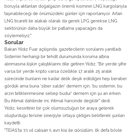
boruyla aktarılan doğalgazın önemli kısmının LNG kargolarıyla
taşınabileceği de önümüzdeki günler için raporlanıyor. Artan
LNG ticareti ile alakalı olarak da gerek LPG gerekse LNG
sektörünün daha büyük bir patlama yapacağını da
söylemeliyiz."
Sorular
Bakan Yıldız Fuar açılışında, gazetecilerin sorularını yanıtladı.
Sistemin herhangi bir tehdit durumunda koruma altına
alınmasına ilişkin çalıştıklarını dile getiren Yıldız, "Bir yerde şifre
varsa bir yerde kripto varsa özellikle 17 aralık 25 aralık
sürecinde bunların ne kadar delik deşik edildiğini hep beraber
gördük ama buna 'siber saldırı' demem için, 'bu sistemin, bu
arzın tetiklenmesine sebep budur' demem için şu an erken.
Bu ihtimal dahilinde mi, ihtimal haricinde değildir" dedi.
Yıldız, kesintinin bir çok olumsuzluğun bir araya gelerek
oluşturduğu tersine sinerjiyle ortaya çıktığını belirterek şunları
kaydetti:
"TEİAŞ'ta 33 yıl çalışan 5 ayrı kişi ile görüştüm, ilk defa böyle