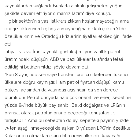
kaynaklardan sağlandı. Bunlarla alakalı gelişmeleri yoğun
şekilde devam ettiriyor olmamız lazım" diye konuştu.
Hiç bir sektörün siyasi istikrarsızlıktan hoşlanmayacağını ama
enerji sektörünün hiç hoşlanmayacağına dikkati çeken Yıldız,
özellikle Kırım ve Ortadoğu krizlerinin fiyatları etkilediğini ifade
etti.
Libya, Irak ve İran kaynaklı günlük 4 milyon varillik petrol
üretimindeki düşüşün, ABD ve bazı ülkeler tarafından telafi
edildiğini belirten Yıldız, şöyle devam etti:
"Son 8 ay içinde sermaye transferi, üretici ülkelerden tüketici
ülkelere doğru kaymıştır. Ham petrol fiyatları düşüşü, kamu
bütçesi açısından da vatandaş açısından da son derece
olumludur. Petrol dünyada hala çok önemli ve enerji sepetinin
yüzde 85’inde büyük pay sahibi. Belki doğalgaz ve LPG’nin
oransal olarak petrolün önüne geçeceği konuşulabilir,
tartışılabilir. Ama bu sebepten dolayı sepetteki payının yüzde
75’ten aşağı inmeyeceği de aşikar. O yüzden LPG’nin özellikle
Katar orijinli olmaktan çıkıp daha geniş ülkelere kayacağı,