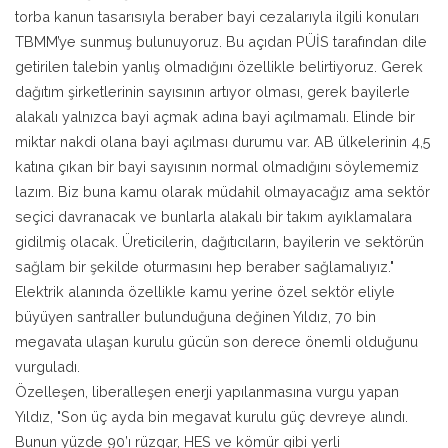
torba kanun tasarısıyla beraber bayi cezalarıyla ilgili konuları
TBMM’ye sunmuş bulunuyoruz. Bu açıdan PÜİS tarafından dile
getirilen talebin yanlış olmadığını özellikle belirtiyoruz. Gerek
dağıtım şirketlerinin sayısının artıyor olması, gerek bayilerle
alakalı yalnızca bayi açmak adına bayi açılmamalı. Elinde bir
miktar nakdi olana bayi açılması durumu var. AB ülkelerinin 4,5
katına çıkan bir bayi sayısının normal olmadığını söylememiz
lazım. Biz buna kamu olarak müdahil olmayacağız ama sektör
seçici davranacak ve bunlarla alakalı bir takım ayıklamalara
gidilmiş olacak. Üreticilerin, dağıtıcıların, bayilerin ve sektörün
sağlam bir şekilde oturmasını hep beraber sağlamalıyız."
Elektrik alanında özellikle kamu yerine özel sektör eliyle
büyüyen santraller bulunduğuna değinen Yıldız, 70 bin
megavata ulaşan kurulu gücün son derece önemli olduğunu
vurguladı.
Özelleşen, liberalleşen enerji yapılanmasına vurgu yapan
Yıldız, "Son üç ayda bin megavat kurulu güç devreye alındı.
Bunun yüzde 90’ı rüzgar, HES ve kömür gibi yerli