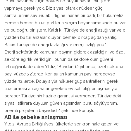
"Bunu savunmak için böylesine büyük hasarlı bir işlem
yapmaya gerek yok. Biz siyasi olarak nükleer güç
santrallerinin savunulabilirliğine inanan bir parti, bir hükümetiz.
Hemen hemen bütün partilerin seçim beyannamesinde bu var
ve bu doğru bir işlem. Kaldı ki 'Türkiye'de enerji azlığı var ve o
yüzden bu tür arızalar oluyor' demek birkaç açıdan yanlış.
Bakın Türkiye'de enerji fazlalığı var enerji azlığı yok."
Enerji sektöründe kamunun payının giderek azaldığını ve özel
sektöre ağırlık verildiğini, bunun da sektöre olan güveni
artırdığını ifade eden Yıldız, "Bundan 12 yıl önce, özel sektörün
payı yüzde 32'lerde iken şu an kamunun payı neredeyse
yüzde 32'lerde. Dolayısıyla nükleer güç santrallerini gerek
uluslararası anlaşmalar gerekse ev sahipliği anlaşmasıyla
beraber Türkiye'nin hazine garantisi vermeden, Türkiye'deki
siyasi istikrara duyulan güven açısından bunu söylüyorum,
önemli projelerin başındadır" şeklinde konuştu.
AB ile şebeke anlaşması
Yıldız, Avrupa Birliği üyesi ülkelerle senkron hale gelen ve