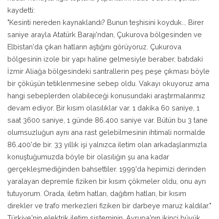
kaydetti:
"Kesinti nereden kaynaklandı? Bunun teşhisini koyduk... Birer
saniye arayla Atatürk Barajı'ndan, Çukurova bölgesinden ve
Elbistan'da çıkan hatların aştığını görüyoruz. Çukurova
bölgesinin izole bir yapı haline gelmesiyle beraber, batıdaki
İzmir Aliağa bölgesindeki santrallerin peş peşe çıkması böyle
bir çöküşün tetiklenmesine sebep oldu. Vakayı okuyoruz ama
hangi sebeplerden olabileceği konusundaki araştırmalarımız
devam ediyor. Bir kısım olasılıklar var. 1 dakika 60 saniye, 1
saat 3600 saniye, 1 günde 86.400 saniye var. Bütün bu 3 tane
olumsuzluğun aynı ana rast gelebilmesinin ihtimali normalde
86.400'de bir. 33 yıllık işi yalnızca iletim olan arkadaşlarımızla
konuştuğumuzda böyle bir olasılığın şu ana kadar
gerçekleşmediğinden bahsettiler. 1999'da hepimizi derinden
yaralayan depremle fiziken bir kısım çökmeler oldu, onu ayrı
tutuyorum. Orada, iletim hatları, dağıtım hatları, bir kısım
direkler ve trafo merkezleri fiziken bir darbeye maruz kaldılar."
Türkiye'nin elektrik iletim sisteminin, Avrupa'nın ikinci büyük