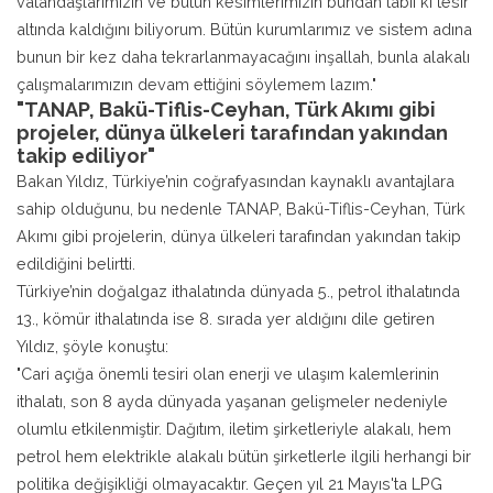
vatandaşlarımızın ve bütün kesimlerimizin bundan tabii ki tesir
altında kaldığını biliyorum. Bütün kurumlarımız ve sistem adına
bunun bir kez daha tekrarlanmayacağını inşallah, bunla alakalı
çalışmalarımızın devam ettiğini söylemem lazım."
"TANAP, Bakü-Tiflis-Ceyhan, Türk Akımı gibi
projeler, dünya ülkeleri tarafından yakından
takip ediliyor"
Bakan Yıldız, Türkiye’nin coğrafyasından kaynaklı avantajlara
sahip olduğunu, bu nedenle TANAP, Bakü-Tiflis-Ceyhan, Türk
Akımı gibi projelerin, dünya ülkeleri tarafından yakından takip
edildiğini belirtti.
Türkiye’nin doğalgaz ithalatında dünyada 5., petrol ithalatında
13., kömür ithalatında ise 8. sırada yer aldığını dile getiren
Yıldız, şöyle konuştu:
"Cari açığa önemli tesiri olan enerji ve ulaşım kalemlerinin
ithalatı, son 8 ayda dünyada yaşanan gelişmeler nedeniyle
olumlu etkilenmiştir. Dağıtım, iletim şirketleriyle alakalı, hem
petrol hem elektrikle alakalı bütün şirketlerle ilgili herhangi bir
politika değişikliği olmayacaktır. Geçen yıl 21 Mayıs'ta LPG