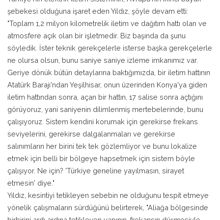
şebekesi olduğuna işaret eden Yıldız, şöyle devam etti:
"Toplam 1,2 milyon kilometrelik iletim ve dağıtım hattı olan ve
atmosfere açık olan bir işletmedir. Biz başında da şunu
söyledik. İster teknik gerekçelerle isterse başka gerekçelerle
ne olursa olsun, bunu saniye saniye izleme imkanımız var.
Geriye dönük bütün detaylarına baktığımızda, bir iletim hattının
Atatürk Barajı'ndan Yeşilhisar, onun üzerinden Konya'ya giden
iletim hattından sonra, açan bir hattın, 17 salise sonra açtığını
görüyoruz, yani saniyenin dilimlenmiş mertebelerinde, bunu
çalışıyoruz. Sistem kendini korumak için gerekirse frekans
seviyelerini, gerekirse dalgalanmaları ve gerekirse
salınımların her birini tek tek gözlemliyor ve bunu lokalize
etmek için belli bir bölgeye hapsetmek için sistem böyle
çalışıyor. Ne için? 'Türkiye geneline yayılmasın, sirayet
etmesin' diye."
Yıldız, kesintiyi tetikleyen sebebin ne olduğunu tespit etmeye
yönelik çalışmaların sürdüğünü belirterek, "Aliağa bölgesinde
birbirini ardı ardına tetikleyen yapının, frekansın düşmesiyle