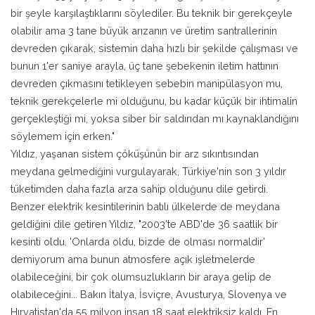
bir şeyle karşılaştıklarını söylediler. Bu teknik bir gerekçeyle
olabilir ama 3 tane büyük arızanın ve üretim santrallerinin
devreden çıkarak, sistemin daha hızlı bir şekilde çalışması ve
bunun 1'er saniye arayla, üç tane şebekenin iletim hattının
devreden çıkmasını tetikleyen sebebin manipülasyon mu,
teknik gerekçelerle mi olduğunu, bu kadar küçük bir ihtimalin
gerçekleştiği mi, yoksa siber bir saldırıdan mı kaynaklandığını
söylemem için erken."
Yıldız, yaşanan sistem çöküşünün bir arz sıkıntısından
meydana gelmediğini vurgulayarak, Türkiye'nin son 3 yıldır
tüketimden daha fazla arza sahip olduğunu dile getirdi.
Benzer elektrik kesintilerinin batılı ülkelerde de meydana
geldiğini dile getiren Yıldız, "2003'te ABD'de 36 saatlik bir
kesinti oldu. 'Onlarda oldu, bizde de olması normaldir'
demiyorum ama bunun atmosfere açık işletmelerde
olabileceğini, bir çok olumsuzlukların bir araya gelip de
olabileceğini... Bakın İtalya, İsviçre, Avusturya, Slovenya ve
Hırvatistan'da 55 milyon insan 18 saat elektriksiz kaldı. En