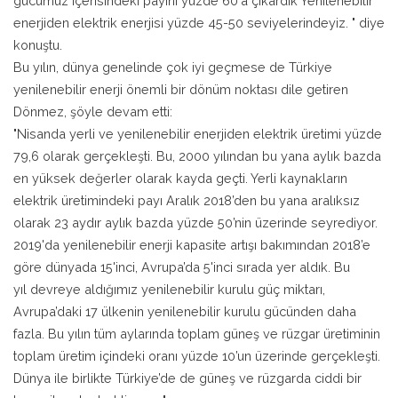
gücümüz içerisindeki payını yüzde 60'a çıkardık Yenilenebilir
enerjiden elektrik enerjisi yüzde 45-50 seviyelerindeyiz. " diye
konuştu.
Bu yılın, dünya genelinde çok iyi geçmese de Türkiye
yenilenebilir enerji önemli bir dönüm noktası dile getiren
Dönmez, şöyle devam etti:
"Nisanda yerli ve yenilenebilir enerjiden elektrik üretimi yüzde
79,6 olarak gerçekleşti. Bu, 2000 yılından bu yana aylık bazda
en yüksek değerler olarak kayda geçti. Yerli kaynakların
elektrik üretimindeki payı Aralık 2018’den bu yana aralıksız
olarak 23 aydır aylık bazda yüzde 50’nin üzerinde seyrediyor.
2019'da yenilenebilir enerji kapasite artışı bakımından 2018’e
göre dünyada 15'inci, Avrupa’da 5'inci sırada yer aldık. Bu
yıl devreye aldığımız yenilenebilir kurulu güç miktarı,
Avrupa’daki 17 ülkenin yenilenebilir kurulu gücünden daha
fazla. Bu yılın tüm aylarında toplam güneş ve rüzgar üretiminin
toplam üretim içindeki oranı yüzde 10’un üzerinde gerçekleşti.
Dünya ile birlikte Türkiye’de de güneş ve rüzgarda ciddi bir