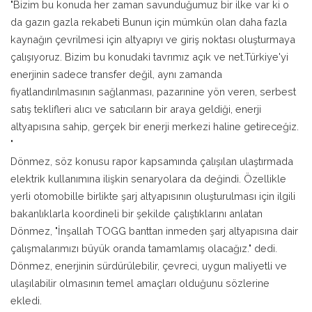
"Bizim bu konuda her zaman savunduğumuz bir ilke var ki o
da gazın gazla rekabeti Bunun için mümkün olan daha fazla
kaynağın çevrilmesi için altyapıyı ve giriş noktası oluşturmaya
çalışıyoruz. Bizim bu konudaki tavrımız açık ve net.Türkiye'yi
enerjinin sadece transfer değil, aynı zamanda
fiyatlandırılmasının sağlanması, pazarınine yön veren, serbest
satış teklifleri alıcı ve satıcıların bir araya geldiği, enerji
altyapısına sahip, gerçek bir enerji merkezi haline getireceğiz.
"
Dönmez, söz konusu rapor kapsamında çalışılan ulaştırmada
elektrik kullanımına ilişkin senaryolara da değindi. Özellikle
yerli otomobille birlikte şarj altyapısının oluşturulması için ilgili
bakanlıklarla koordineli bir şekilde çalıştıklarını anlatan
Dönmez, "İnşallah TOGG banttan inmeden şarj altyapısına dair
çalışmalarımızı büyük oranda tamamlamış olacağız." dedi.
Dönmez, enerjinin sürdürülebilir, çevreci, uygun maliyetli ve
ulaşılabilir olmasının temel amaçları olduğunu sözlerine
ekledi.