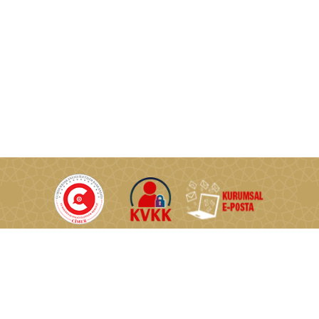
T.C. Enerji ve Tabii Kaynaklar Bakanlığı © Tüm Hakları Saklıdır.
Nasuh Akar Mahallesi Türkocağı Caddesi No:2 06520
Çankaya/Ankara/TÜRKİYE
0 (312) 546 46 46
0 (312) 222 57 60