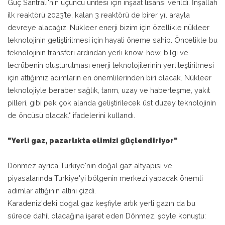
Güç Santrali'nin üçüncü ünitesi için inşaat lisansı verildi. İnşallah
ilk reaktörü 2023’te, kalan 3 reaktörü de birer yıl arayla
devreye alacağız. Nükleer enerji bizim için özellikle nükleer
teknolojinin geliştirilmesi için hayati öneme sahip. Öncelikle bu
teknolojinin transferi ardından yerli know-how, bilgi ve
tecrübenin oluşturulması enerji teknolojilerinin yerlileştirilmesi
için attığımız adımların en önemlilerinden biri olacak. Nükleer
teknolojiyle beraber sağlık, tarım, uzay ve haberleşme, yakıt
pilleri, gibi pek çok alanda geliştirilecek üst düzey teknolojinin
de öncüsü olacak." ifadelerini kullandı.
"Yerli gaz, pazarlıkta elimizi güçlendiriyor"
Dönmez ayrıca Türkiye'nin doğal gaz altyapısı ve
piyasalarında Türkiye'yi bölgenin merkezi yapacak önemli
adımlar attığının altını çizdi.
Karadeniz'deki doğal gaz keşfiyle artık yerli gazın da bu
sürece dahil olacağına işaret eden Dönmez, şöyle konuştu: