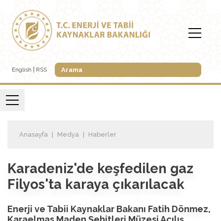
English
RSS
Anasayfa
Medya
Haberler
Karadeniz'de keşfedilen gaz
Filyos'ta karaya çıkarılacak
Enerji ve Tabii Kaynaklar Bakanı Fatih Dönmez,
Karaelmas Maden Şehitleri Müzesi Açılış