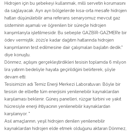
Hidrojen için bu şebekeyi kullanmak, milli servetin korumasını
da sağlayacak. Ayrı ayrı bölgelerde kısa-orta mesafe hidrojen
hatları düşünülebilir ama referans senaryomuz mevcut gaz
sisteminin aşamalı ve öğrenilen bir süreçle hidrojen
karışımlarıyla işletilmesidir. Bu sebeple GAZBİR-GAZMER’e bir
ödev vermiştik. 2021'e kadar dağıtım hatlarında hidrojen
karışımlarının test edilmesine dair çalışmaları başlatın dedik."
diye konuştu.
Dönmez, açılışını gerçekleştirdikleri tesisin toplamda 6 milyon
lira yatırım bedeliyle hayata geçirildiğini belirterek, şöyle
devam etti:
Tesisimizin adı Temiz Enerji Merkezi Laboratuvarı. Böyle bir
tesisin de elbette tüm enerjisini yenilenebilir kaynaklardan
karşılaması beklenir. Güneş panelleri, rüzgar türbini ve yakıt
hücresiyle enerji ihtiyacının yenilenebilir kaynaklardan
karşılanıyor. "
Asıl amaçlarının, yeşil hidrojen denilen yenilenebilir
kaynaklardan hidrojen elde etmek olduğunu aktaran Dönmez,