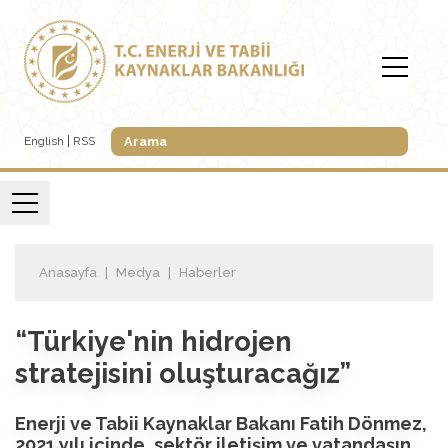
English
RSS
Anasayfa
Medya
Haberler
“Türkiye'nin hidrojen
stratejisini oluşturacağız”
Enerji ve Tabii Kaynaklar Bakanı Fatih Dönmez,
2021 yılı içinde, sektör iletişim ve vatandaşın