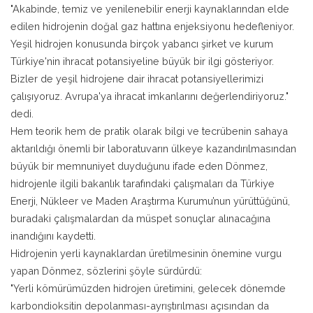
"Akabinde, temiz ve yenilenebilir enerji kaynaklarından elde
edilen hidrojenin doğal gaz hattına enjeksiyonu hedefleniyor.
Yeşil hidrojen konusunda birçok yabancı şirket ve kurum
Türkiye'nin ihracat potansiyeline büyük bir ilgi gösteriyor.
Bizler de yeşil hidrojene dair ihracat potansiyellerimizi
çalışıyoruz. Avrupa'ya ihracat imkanlarını değerlendiriyoruz."
dedi.
Hem teorik hem de pratik olarak bilgi ve tecrübenin sahaya
aktarıldığı önemli bir laboratuvarın ülkeye kazandırılmasından
büyük bir memnuniyet duyduğunu ifade eden Dönmez,
hidrojenle ilgili bakanlık tarafındaki çalışmaları da Türkiye
Enerji, Nükleer ve Maden Araştırma Kurumu’nun yürüttüğünü,
buradaki çalışmalardan da müspet sonuçlar alınacağına
inandığını kaydetti.
Hidrojenin yerli kaynaklardan üretilmesinin önemine vurgu
yapan Dönmez, sözlerini şöyle sürdürdü:
"Yerli kömürümüzden hidrojen üretimini, gelecek dönemde
karbondioksitin depolanması-ayrıştırılması açısından da