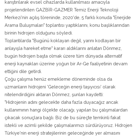
karıştırılarak evsel cihazlarda kullanılması amacıyla
projelendirilen GAZBİR-GAZMER Temiz Enerji Teknoloji
Merkezi'nin açılış töreninde, 2020'de, 5 farklı konuda "Enerjide
Arama Buluşmaları" toplantısı yaptıklarını, konu başlıklarından
birinin hidrojen olduğunu söyledi.
Toplantılarda "Bugünü koklayan değil, yarını kodlayan bir
anlayışla hareket etme" kararı aldıklarını anlatan Dönmez,
bugün hidrojen başta olmak üzere tüm dünyada alternatif
enerji kaynakları üzerine yoğun bir Ar-Ge faaliyetinin devam
ettiğini dile getirdi.
Çoğu çalışma henüz emekleme döneminde olsa da
uzmanların hidrojeni 'Geleceğin enerji taşıyıcısı' olarak
nitelendirdiğini aktaran Dönmez, şunları kaydetti:
"Hidrojenin adını gelecekte daha fazla duyacağız ancak
kullanımının hangi ölçekte olacağı, yapılan bu çalışmalardan
çıkacak sonuçlara bağlı. Biz de bu süreçte temkinli fakat
istekli ve azimli şekilde çalışmalarımızı sürdürüyoruz. Hidrojen
Türkiye'nin enerji stratejilerinin geleceğinde yer almasını