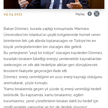
09.04.2021
Paylaş
Bakan Dönmez, burada yaptığı konuşmada, Marmara
Üniversitesi'nin İstanbul'un çeşitli bölgelerinde hizmet veren
birimlerinin tek çatı altında toplanacağını ve Türkiye'nin en
büyük yerleşkelerinden biri olacağını dile getirdi.
Bu yerleşkenin "yeşil bir külliye" olacağını kaydeden Dönmez,
buradaki binaların tükettiği enerjiyi yenilenebilir kaynaklardan
üreteceğini ve sıfır atık hedefiyle atıkları geri dönüştürecek
tesislerin faaliyete geçeceğini ifade etti.
Dönmez, enerji verimliliğinin en ucuz enerji kaynağı olduğunu
anımsatarak, şöyle konuştu:
"Kamu binalarında geçen yıl yüzde 15 enerji verimliliği hedefi
belirledik. Bu kapsamda, kamu binalarımız, eğitim
kurumlarımız, yerel yönetimlerin binaları dahil bu hedef için
çeşitli projeler yapıyorlar ve biz de destek oluyoruz.