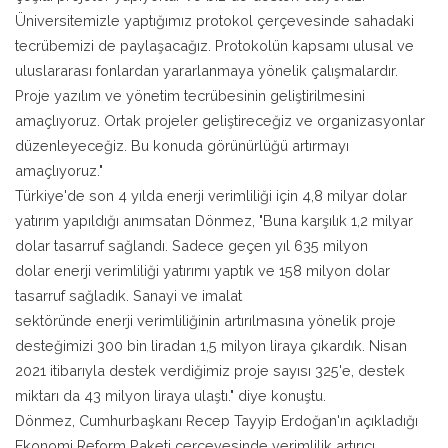
Üniversitemizle yaptığımız protokol çerçevesinde sahadaki
tecrübemizi de paylaşacağız. Protokolün kapsamı ulusal ve
uluslararası fonlardan yararlanmaya yönelik çalışmalardır.
Proje yazılım ve yönetim tecrübesinin geliştirilmesini
amaçlıyoruz. Ortak projeler geliştireceğiz ve organizasyonlar
düzenleyeceğiz. Bu konuda görünürlüğü artırmayı
amaçlıyoruz."
Türkiye'de son 4 yılda enerji verimliliği için 4,8 milyar dolar
yatırım yapıldığı anımsatan Dönmez, "Buna karşılık 1,2 milyar
dolar tasarruf sağlandı. Sadece geçen yıl 635 milyon
dolar enerji verimliliği yatırımı yaptık ve 158 milyon dolar
tasarruf sağladık. Sanayi ve imalat
sektöründe enerji verimliliğinin artırılmasına yönelik proje
desteğimizi 300 bin liradan 1,5 milyon liraya çıkardık. Nisan
2021 itibarıyla destek verdiğimiz proje sayısı 325'e, destek
miktarı da 43 milyon liraya ulaştı." diye konuştu.
Dönmez, Cumhurbaşkanı Recep Tayyip Erdoğan'ın açıkladığı
Ekonomi Reform Paketi çerçevesinde verimlilik artırıcı