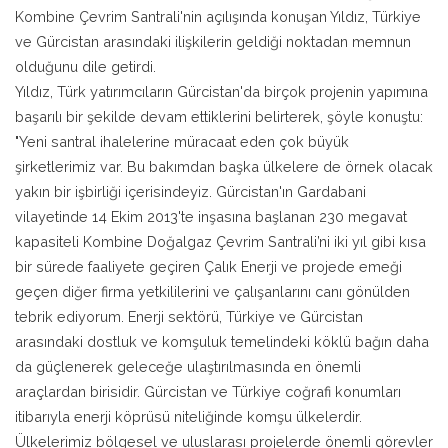
Kombine Çevrim Santrali'nin açılışında konuşan Yıldız, Türkiye
ve Gürcistan arasındaki ilişkilerin geldiği noktadan memnun
olduğunu dile getirdi.
Yıldız, Türk yatırımcıların Gürcistan'da birçok projenin yapımına
başarılı bir şekilde devam ettiklerini belirterek, şöyle konuştu:
"Yeni santral ihalelerine müracaat eden çok büyük
şirketlerimiz var. Bu bakımdan başka ülkelere de örnek olacak
yakın bir işbirliği içerisindeyiz. Gürcistan'ın Gardabani
vilayetinde 14 Ekim 2013'te inşasına başlanan 230 megavat
kapasiteli Kombine Doğalgaz Çevrim Santrali’ni iki yıl gibi kısa
bir sürede faaliyete geçiren Çalık Enerji ve projede emeği
geçen diğer firma yetkililerini ve çalışanlarını canı gönülden
tebrik ediyorum. Enerji sektörü, Türkiye ve Gürcistan
arasındaki dostluk ve komşuluk temelindeki köklü bağın daha
da güçlenerek geleceğe ulaştırılmasında en önemli
araçlardan birisidir. Gürcistan ve Türkiye coğrafi konumları
itibarıyla enerji köprüsü niteliğinde komşu ülkelerdir.
Ülkelerimiz bölgesel ve uluslarası projelerde önemli görevler