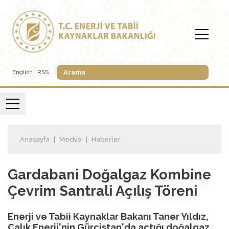
English
RSS
Anasayfa
Medya
Haberler
Gardabani Doğalgaz Kombine
Çevrim Santrali Açılış Töreni
Enerji ve Tabii Kaynaklar Bakanı Taner Yıldız,
Çalık Enerji'nin Gürcistan'da açtığı doğalgaz