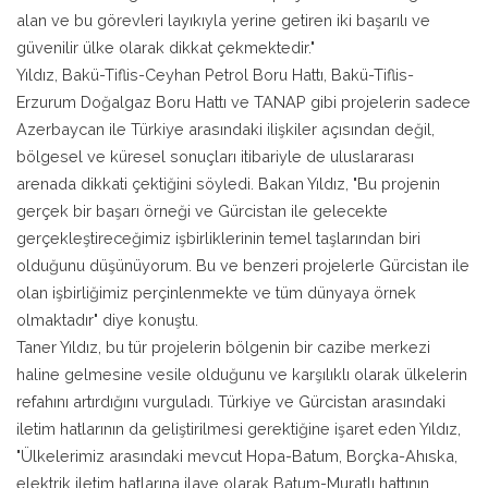
alan ve bu görevleri layıkıyla yerine getiren iki başarılı ve
güvenilir ülke olarak dikkat çekmektedir."
Yıldız, Bakü-Tiflis-Ceyhan Petrol Boru Hattı, Bakü-Tiflis-
Erzurum Doğalgaz Boru Hattı ve TANAP gibi projelerin sadece
Azerbaycan ile Türkiye arasındaki ilişkiler açısından değil,
bölgesel ve küresel sonuçları itibariyle de uluslararası
arenada dikkati çektiğini söyledi. Bakan Yıldız, "Bu projenin
gerçek bir başarı örneği ve Gürcistan ile gelecekte
gerçekleştireceğimiz işbirliklerinin temel taşlarından biri
olduğunu düşünüyorum. Bu ve benzeri projelerle Gürcistan ile
olan işbirliğimiz perçinlenmekte ve tüm dünyaya örnek
olmaktadır" diye konuştu.
Taner Yıldız, bu tür projelerin bölgenin bir cazibe merkezi
haline gelmesine vesile olduğunu ve karşılıklı olarak ülkelerin
refahını artırdığını vurguladı. Türkiye ve Gürcistan arasındaki
iletim hatlarının da geliştirilmesi gerektiğine işaret eden Yıldız,
"Ülkelerimiz arasındaki mevcut Hopa-Batum, Borçka-Ahıska,
elektrik iletim hatlarına ilave olarak Batum-Muratlı hattının