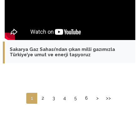
Sakarya Gaz Sahası’ndan çıkan millî gazımızla
Türkiye’ye umut ve enerji taşıyoruz
1
2
3
4
5
6
>
>>