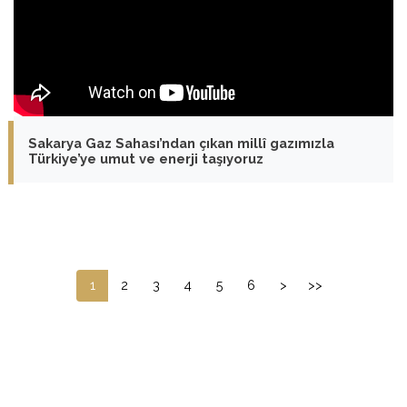
Sakarya Gaz Sahası’ndan çıkan millî gazımızla
Türkiye’ye umut ve enerji taşıyoruz
1
2
3
4
5
6
>
>>