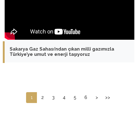
Sakarya Gaz Sahası’ndan çıkan millî gazımızla
Türkiye’ye umut ve enerji taşıyoruz
1
2
3
4
5
6
>
>>