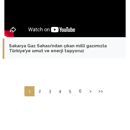
Sakarya Gaz Sahası’ndan çıkan millî gazımızla
Türkiye’ye umut ve enerji taşıyoruz
1
2
3
4
5
6
>
>>