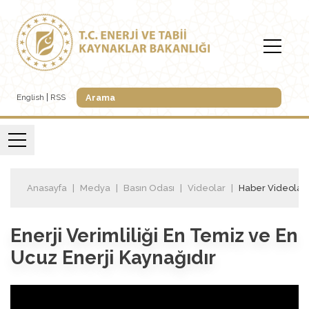
English
RSS
Anasayfa
Medya
Basın Odası
Videolar
Haber Videoları
Enerji Verimliliği En Temiz ve En
Ucuz Enerji Kaynağıdır