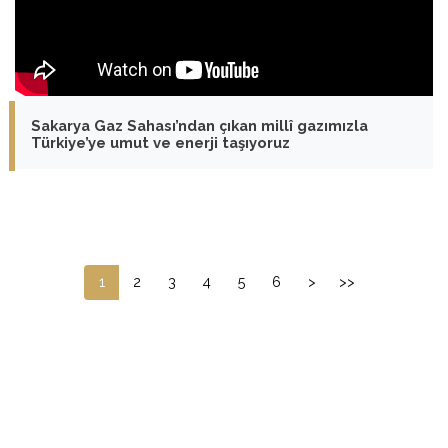
Sakarya Gaz Sahası’ndan çıkan millî gazımızla
Türkiye’ye umut ve enerji taşıyoruz
1
2
3
4
5
6
>
>>