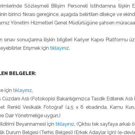
irimlerinde Sözleşmeli Bilişim Personeli İstihdamına İlişki
in birinci fıkrası gereğince, aşağıda belirtilen dilekçe ve ek
ğımız Yönetim Hizmetleri Genel Müdürlüğüne şahsen müracaat
n sınav sonuçlarına ilişkin bilgileri Kariyer Kapısı Platformu üz
eyebilirler. Erişmek için
tıklayınız
.
LEN BELGELER:
çe için
tıklayınız
.
 Cüzdanı Aslı (Fotokopisi Bakanlığımızca Tasdik Edilerek Aslı İ
et Renkli Vesikalık Fotoğraf (4,5 x 6 ebadında, Kamu Kuru
ne Dair Yönetmeliğe uygun.)
ildirimi Beyannamesi için
tıklayınız
. (Çıktısı tek sayfaya arkalı 
lik Durum Belgesi (Terhis Belgesi) (Erkek Adaylar İçin) (e-devlet