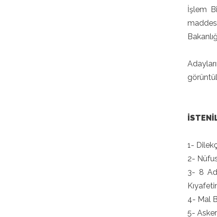
İşlem B
maddesin
Bakanlı
Adayları
görüntül
İSTENİ
1- Dilek
2- Nüfus
3- 8 Ad
Kıyafeti
4- Mal B
5- Asker