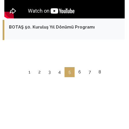
BOTAŞ 50. Kuruluş Yıl Dönümü Programı
1
2
3
4
5
6
7
8