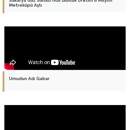
Sakarya Gaz Sahası'nda Günlük Üretim 6 Milyon
Metreküpü Aştı
Umudun Adı Gabar