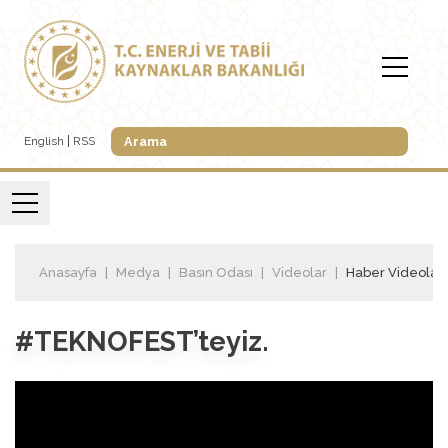
English
RSS
Anasayfa
Medya
Basın Odası
Videolar
Haber Videoları
#TEKNOFEST’teyiz.