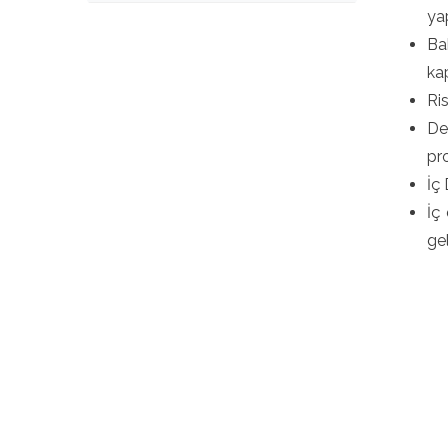
ya
Ba
ka
Ri
De
pr
İç
İç
ge