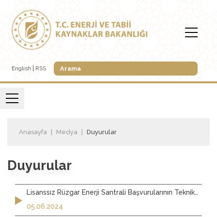
English
RSS
Anasayfa
Medya
Duyurular
Duyurular
Lisanssız Rüzgar Enerji Santrali Başvurularının Teknik
Değerlendirme Sonuçları - Mayıs 2024
05.06.2024