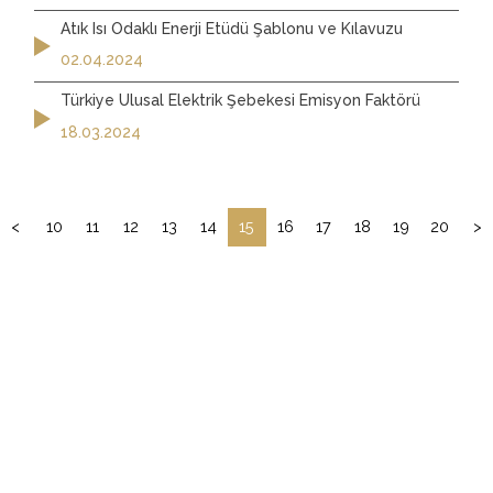
Atık Isı Odaklı Enerji Etüdü Şablonu ve Kılavuzu
02.04.2024
Türkiye Ulusal Elektrik Şebekesi Emisyon Faktörü
18.03.2024
<
10
11
12
13
14
15
16
17
18
19
20
>