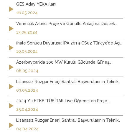
GES Aday YEKA İlanı
16.05.2024
Verimlilik Artırıcı Proje ve Gönüllü Anlaşma Destek
Başvuruları
13.05.2024
İhale Sonucu Duyurusu: IPA 2019 CS02 Türkiye’de Açık
Rüzgar Enerjisi Saha Araştırması için Çevresel ve
10.05.2024
Sosyal Kısıt Analizi için Danışmanlık Hizmetleri
Azerbaycan’da 100 MW Kurulu Gücünde Güneş
Enerjisi Santrali İhale Duyurusu
06.05.2024
Lisanssız Rüzgar Enerji Santrali Başvurularının Teknik
Değerlendirme Sonuçları - Nisan 2024
03.05.2024
2024 Yılı ETKB-TÜBİTAK Lise Öğrencileri Proje
Yarışması Duyurusu
25.04.2024
Lisanssız Rüzgar Enerji Santrali Başvurularının Teknik
Değerlendirme Sonuçları - Mart 2024
04.04.2024