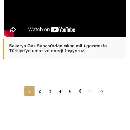
Sakarya Gaz Sahası’ndan çıkan millî gazımızla
Türkiye’ye umut ve enerji taşıyoruz
1
2
3
4
5
6
>
>>