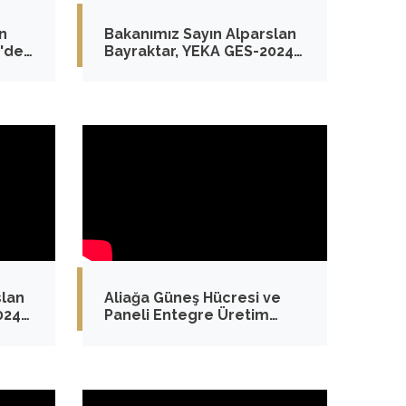
n
Bakanımız Sayın Alparslan
'de
Bayraktar, YEKA GES-2024
Yarışmaları'na İlişkin
.
Açıklamalarda Bulundu
slan
Aliağa Güneş Hücresi ve
024
Paneli Entegre Üretim
Tesisi Açılış Töreni
u