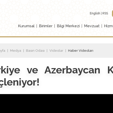
English
RSS
Kurumsal
Birimler
Bilgi Merkezi
Mevzuat
Hizm
yfa
Medya
Basın Odası
Videolar
Haber Videoları
rkiye ve Azerbaycan Ka
leniyor!