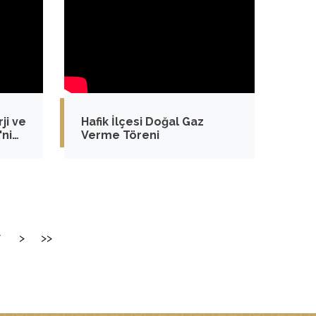
ji ve
Hafik İlçesi Doğal Gaz
'nin
Verme Töreni
7
>
>>