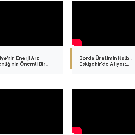
iye’nin Enerji Arz
Borda Üretimin Kalbi,
nliğinin Önemli Bir
Eskişehir'de Atıyor:
ası: DİYARBAKIR
ETİMADEN Kırka Bor
İşletme Müdürlüğü