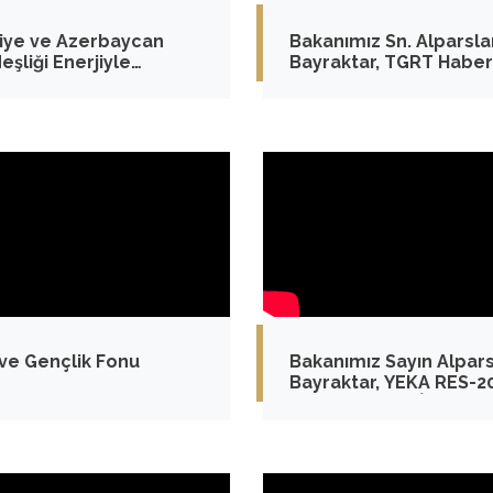
iye ve Azerbaycan
Bakanımız Sn. Alparsla
eşliği Enerjiyle
Bayraktar, TGRT Haber
eniyor!
gündeme ilişkin
açıklamalarda bulundu
 ve Gençlik Fonu
Bakanımız Sayın Alpar
Bayraktar, YEKA RES-2
Yarışmaları'na İlişkin
Açıklamalarda Bulund