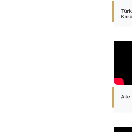
Türk
Kard
Güçl
Aile