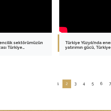
ncilik sektörümüzün
Türkiye Yüzyılı’nda ener
zası Türkiye
yatırımın gücü, Türkiye
ilimleri Veri ve Karot
gücü olacak
i Bankası
1
2
3
4
5
6