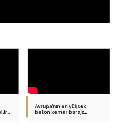
Avrupa’nın en yüksek
lir
beton kemer barajı:
Yusufeli HES