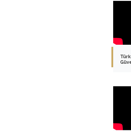
Türk
Güve
Parç