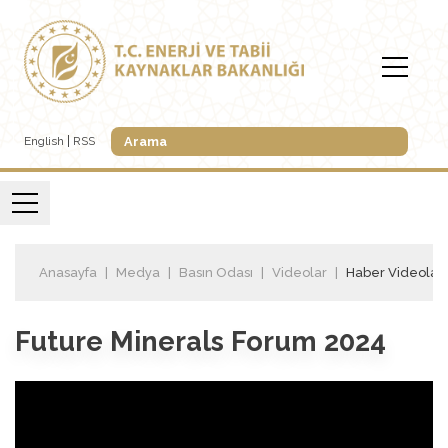
English
RSS
Anasayfa
Medya
Basın Odası
Videolar
Haber Videoları
Future Minerals Forum 2024