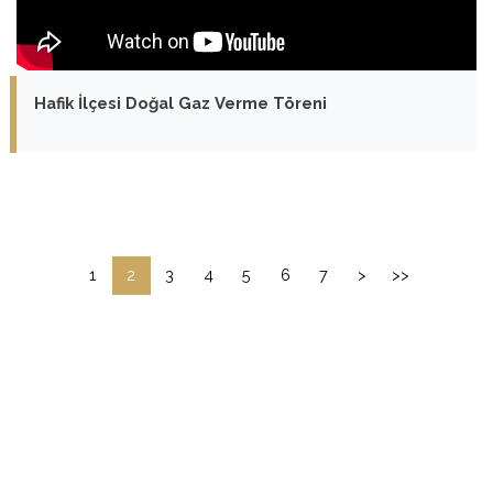
Hafik İlçesi Doğal Gaz Verme Töreni
1
2
3
4
5
6
7
>
>>