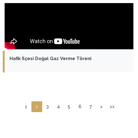
Hafik İlçesi Doğal Gaz Verme Töreni
1
2
3
4
5
6
7
>
>>