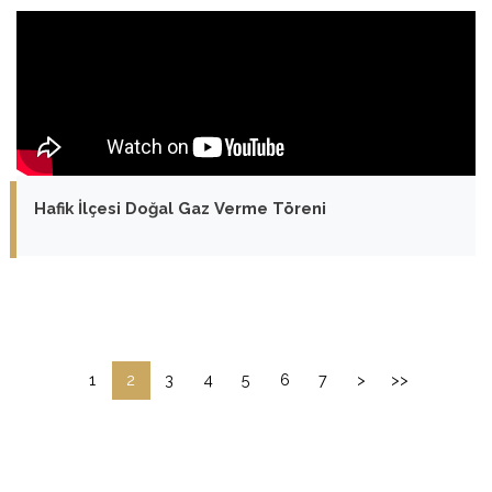
Hafik İlçesi Doğal Gaz Verme Töreni
1
2
3
4
5
6
7
>
>>