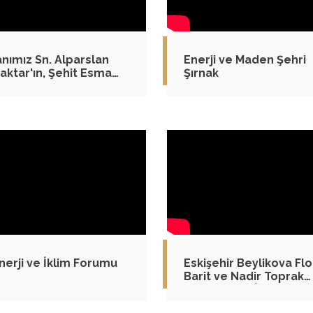
nımız Sn. Alparslan
Enerji ve Maden Şehri
aktar'ın, Şehit Esma
Şırnak
k Üretim İstasyonu'nu
reti
Enerji ve İklim Forumu
Eskişehir Beylikova Flor
Barit ve Nadir Toprak
Elementleri İşletme Te