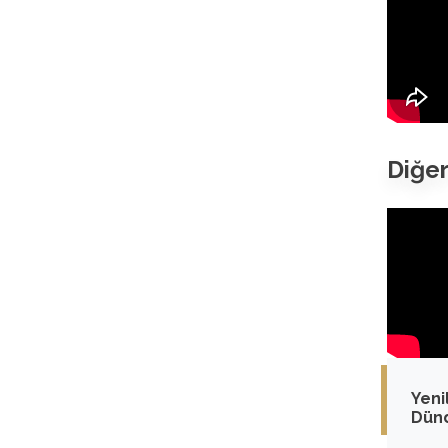
Diğer
Yeni
Dün