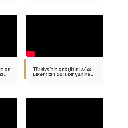
.
ın en
Türkiye’nin enerjisini 7/24
az
ülkemizin dört bir yanına
iletiyoruz.