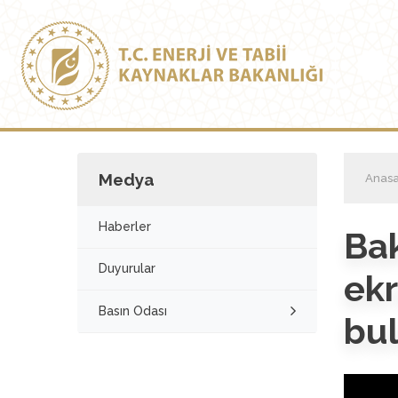
Medya
Anasa
Haberler
Ba
Duyurular
ek
Basın Odası
bu