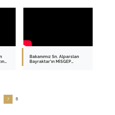
n
Bakanımız Sn. Alparslan
zın
Bayraktar'ın MİSGEP
Konuşması
rdi
6
7
8