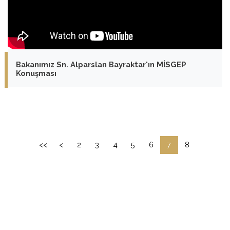
Bakanımız Sn. Alparslan Bayraktar'ın MİSGEP
Konuşması
<<
<
2
3
4
5
6
7
8