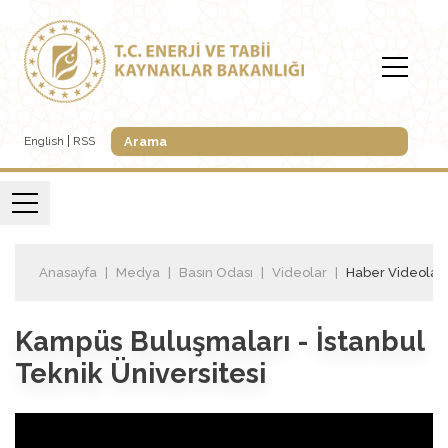
English
RSS
Anasayfa
Medya
Basın Odası
Videolar
Haber Videoları
Kampüs Buluşmaları - İstanbul
Teknik Üniversitesi