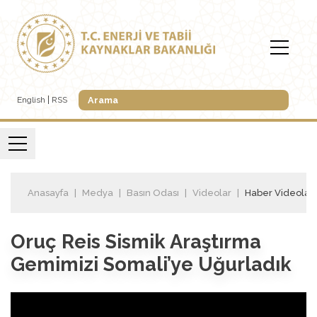
English
RSS
Anasayfa
Medya
Basın Odası
Videolar
Haber Videoları
Oruç Reis Sismik Araştırma
Gemimizi Somali’ye Uğurladık