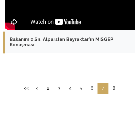
Bakanımız Sn. Alparslan Bayraktar'ın MİSGEP
Konuşması
<<
<
2
3
4
5
6
7
8