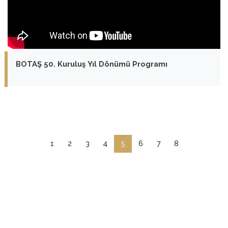
BOTAŞ 50. Kuruluş Yıl Dönümü Programı
1
2
3
4
5
6
7
8