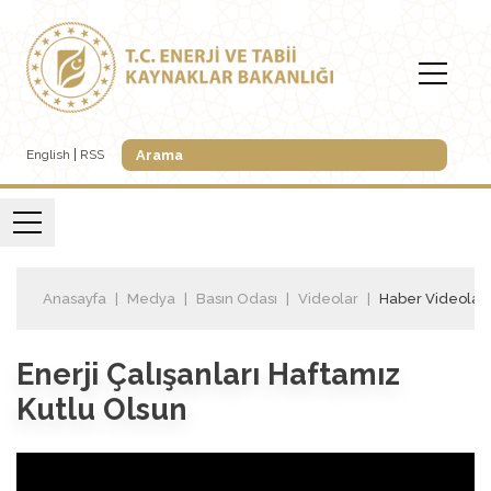
English
RSS
Anasayfa
Medya
Basın Odası
Videolar
Haber Videoları
Enerji Çalışanları Haftamız
Kutlu Olsun