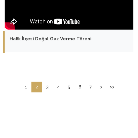
Hafik İlçesi Doğal Gaz Verme Töreni
1
2
3
4
5
6
7
>
>>