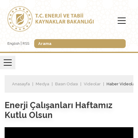
English
RSS
Anasayfa
Medya
Basın Odası
Videolar
Haber Videoları
Enerji Çalışanları Haftamız
Kutlu Olsun