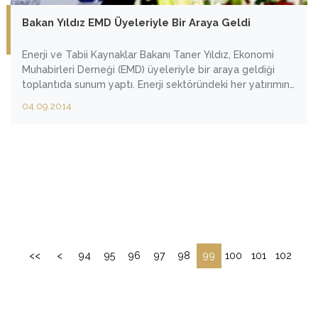
Bakan Yıldız EMD Üyeleriyle Bir Araya Geldi
Enerji ve Tabii Kaynaklar Bakanı Taner Yıldız, Ekonomi
Muhabirleri Derneği (EMD) üyeleriyle bir araya geldiği
toplantıda sunum yaptı. Enerji sektöründeki her yatırımın
olabildiğince yerli kaynaklardan oluşturulması için
04.09.2014
çalışmalarının sürdüğünü dile getiren Yıldız, üniversite-
sanayi işbirliğinde daha iyi bir yapı kurulması gerektiğini
vurguladı.
<<
<
94
95
96
97
98
99
100
101
102