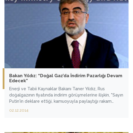
Bakan Yıldız: “Doğal Gaz’da İndirim Pazarlığı Devam
Edecek”
Enerji ve Tabii Kaynaklar Bakanı Taner Yıldız, Rus
doğalgazının fiyatında indirim görüşmelerine ilişkin, "Sayın
Putin'in deklare ettiği, kamuoyuyla paylaştığı rakam
Rusya tarafının teklifidir. Tabii ki bu bir adımdır. Biz de karşı
02.12.2014
teklifimizi kendilerine sunduk. Bu bir müzakeredir, bir
süreçtir, devam edecektir. Umarım ki bu ayın, bu yılın
sonuna kadar bu süreç tamamlanmış olsun" dedi.