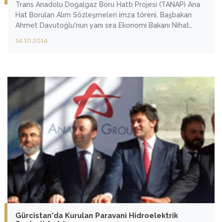
Trans Anadolu Doğalgaz Boru Hattı Projesi (TANAP) Ana
Hat Boruları Alım Sözleşmeleri imza töreni, Başbakan
Ahmet Davutoğlu'nun yanı sıra Ekonomi Bakanı Nihat
Zeybekci, Gümrük ve Ticaret Bakanı Nurettin Canikli,
14.10.2014
SOCAR Başkanı Rövnag Abdullayev ile ihaleyi kazanan
konsorsiyum bürokratların katılımıyla gerçekleştirildi.
Gürcistan'da Kurulan Paravani Hidroelektrik