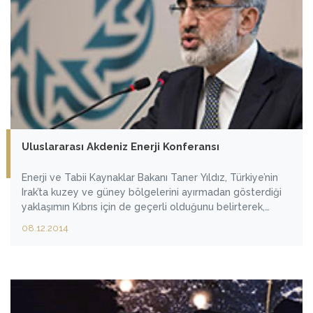
Uluslararası Akdeniz Enerji Konferansı
Enerji ve Tabii Kaynaklar Bakanı Taner Yıldız, Türkiye’nin
Irak’ta kuzey ve güney bölgelerini ayırmadan gösterdiği
yaklaşımın Kıbrıs için de geçerli olduğunu belirterek,
“Ada'nın tamamının kaynaklardan istifade ediyor olması
08.12.2014
bütün kesimlere fayda sağlayacaktır” dedi.