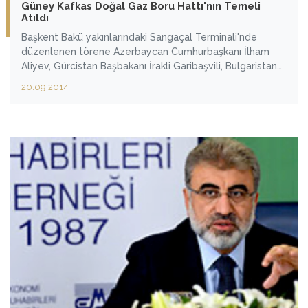
Güney Kafkas Doğal Gaz Boru Hattı'nın Temeli
Atıldı
Başkent Bakü yakınlarındaki Sangaçal Terminali'nde
düzenlenen törene Azerbaycan Cumhurbaşkanı İlham
Aliyev, Gürcistan Başbakanı İrakli Garibaşvili, Bulgaristan
Cumhurbaşkanı Rosen Plevneliev, Yunanistan Başbakanı
20.09.2014
Antonis Samaras, Karadağ Başbakanı Milo Çukanovic ve
diğer yetkililer katıldı. Törende Türkiye'yi Enerji ve Tabii
Kaynaklar BakanıTaner Yıldız temsil etti.