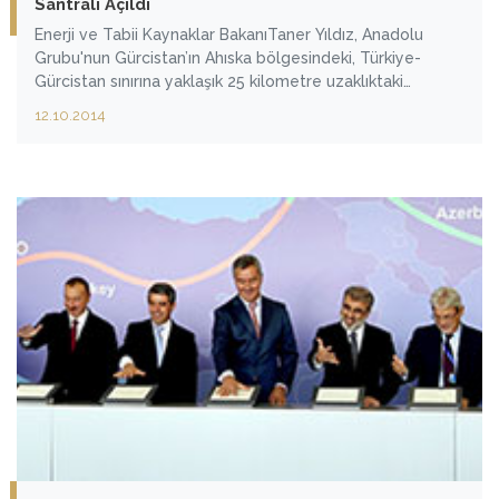
Santrali Açıldı
Enerji ve Tabii Kaynaklar BakanıTaner Yıldız, Anadolu
Grubu'nun Gürcistan’ın Ahıska bölgesindeki, Türkiye-
Gürcistan sınırına yaklaşık 25 kilometre uzaklıktaki
Paravani Nehrine inşa ettiği Paravani Hidroelektrik
12.10.2014
Santrali açılış törenine katıldı